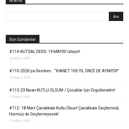
Arama
Son Gönderiler
#114-KUTSAL DERS: 19 MAYIS! İzleyin!
20 Mayıs 2026
#110-2026’ya Girerken… “İHANET 100 YIL ÖNCE DE AYNIYDI!”
15 Mayıs 2026
#113-23 Nisan KUTLU OLSUN! / Çocuklar İçin Örgütlenelim!
13 Mayıs 2026
#112- 18 Mart Çanakkale Kutlu Olsun! Çanakkale Geçilemedi,
Hürmüz de Geçilemeyecek!
13 Mayıs 2026