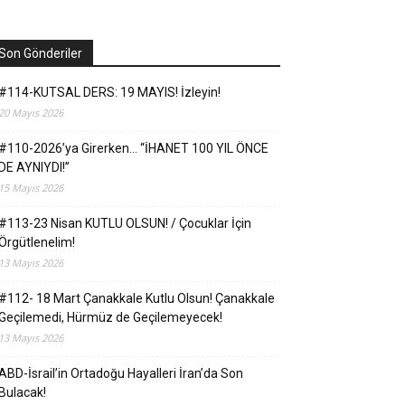
Son Gönderiler
#114-KUTSAL DERS: 19 MAYIS! İzleyin!
20 Mayıs 2026
#110-2026’ya Girerken… “İHANET 100 YIL ÖNCE
DE AYNIYDI!”
15 Mayıs 2026
#113-23 Nisan KUTLU OLSUN! / Çocuklar İçin
Örgütlenelim!
13 Mayıs 2026
#112- 18 Mart Çanakkale Kutlu Olsun! Çanakkale
Geçilemedi, Hürmüz de Geçilemeyecek!
13 Mayıs 2026
ABD-İsrail’in Ortadoğu Hayalleri İran’da Son
Bulacak!