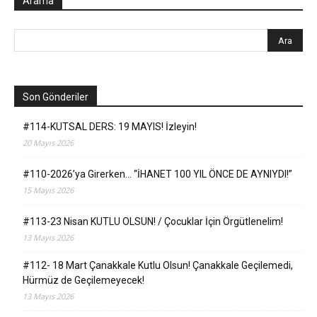
Arama
Son Gönderiler
#114-KUTSAL DERS: 19 MAYIS! İzleyin!
20 Mayıs 2026
#110-2026’ya Girerken… “İHANET 100 YIL ÖNCE DE AYNIYDI!”
15 Mayıs 2026
#113-23 Nisan KUTLU OLSUN! / Çocuklar İçin Örgütlenelim!
13 Mayıs 2026
#112- 18 Mart Çanakkale Kutlu Olsun! Çanakkale Geçilemedi,
Hürmüz de Geçilemeyecek!
13 Mayıs 2026