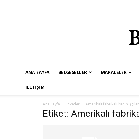
ANA SAYFA
BELGESELLER
MAKALELER
İLETIŞIM
Ana Sayfa
Etiketler
Amerikalı fabrikalı kadın işçiler
Etiket: Amerikalı fabrika