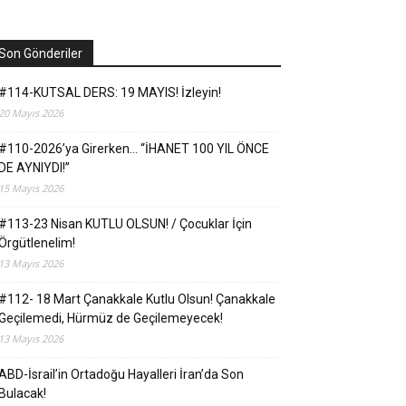
Son Gönderiler
#114-KUTSAL DERS: 19 MAYIS! İzleyin!
20 Mayıs 2026
#110-2026’ya Girerken… “İHANET 100 YIL ÖNCE
DE AYNIYDI!”
15 Mayıs 2026
#113-23 Nisan KUTLU OLSUN! / Çocuklar İçin
Örgütlenelim!
13 Mayıs 2026
#112- 18 Mart Çanakkale Kutlu Olsun! Çanakkale
Geçilemedi, Hürmüz de Geçilemeyecek!
13 Mayıs 2026
ABD-İsrail’in Ortadoğu Hayalleri İran’da Son
Bulacak!