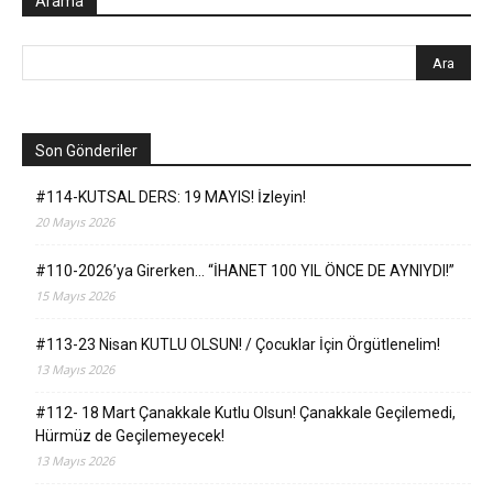
Arama
Son Gönderiler
#114-KUTSAL DERS: 19 MAYIS! İzleyin!
20 Mayıs 2026
#110-2026’ya Girerken… “İHANET 100 YIL ÖNCE DE AYNIYDI!”
15 Mayıs 2026
#113-23 Nisan KUTLU OLSUN! / Çocuklar İçin Örgütlenelim!
13 Mayıs 2026
#112- 18 Mart Çanakkale Kutlu Olsun! Çanakkale Geçilemedi,
Hürmüz de Geçilemeyecek!
13 Mayıs 2026