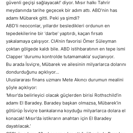
güvenli geçişi sağlayacak!’ diyor. Mısır halkı Tahrir
meydanında tarihe geçecek bir adım attı. ABD’nin has
adamı Mübarek gitti. Peki ya şimdi?
ABD’li neoconlar, yıllardır besledikleri ordunun en
tepedekilerine bir ‘darbe’ yaptırdı, kaçan fırsatı
yakalamaya çalışıyor. CIA’nin favorisi Ömer Süleyman
çoktan gölgede kaldı bile. ABD istihbaratının en tepe ismi
Clapper ‘durumu kontrolde tutamamakla’ suçlanıyor.
Bu arada İsviçre, Mübarek ve ailesinin milyarlarca dolarını
dondurduğunu açıklıyor…
Uluslararası finans uzmanı Mete Akıncı durumun mealini
şöyle açıklıyor:
‘Mısır’da belirleyici olacak güçlerden birisi Rothschild’in
adamı El Baradey. Baradey başkan olmazsa, Mübarek’in
götürüp İsviçre bankalarına koyduğu milyarlarca dolara el
konacak! Mısır’da istikrarın anahtarı için El Baradey
dayatılacak.’