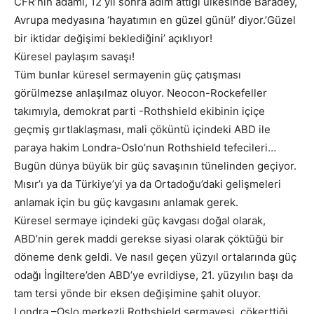
CFR’nin adamı, 12 yıl sonra adım attığı ülkesinde Baradey,
Avrupa medyasına ‘hayatımın en güzel günü!’ diyor.’Güzel
bir iktidar değişimi beklediğini’ açıklıyor!
Küresel paylaşım savaşı!
Tüm bunlar küresel sermayenin güç çatışması
görülmezse anlaşılmaz oluyor. Neocon-Rockefeller
takımıyla, demokrat parti -Rothshield ekibinin içiçe
geçmiş gırtlaklaşması, mali çöküntü içindeki ABD ile
paraya hakim Londra-Oslo’nun Rothshield tefecileri…
Bugün dünya büyük bir güç savaşının tünelinden geçiyor.
Mısır’ı ya da Türkiye’yi ya da Ortadoğu’daki gelişmeleri
anlamak için bu güç kavgasını anlamak gerek.
Küresel sermaye içindeki güç kavgası doğal olarak,
ABD’nin gerek maddi gerekse siyasi olarak çöktüğü bir
döneme denk geldi. Ve nasıl geçen yüzyıl ortalarında güç
odağı İngiltere’den ABD’ye evrildiyse, 21. yüzyılın başı da
tam tersi yönde bir eksen değişimine şahit oluyor.
Londra –Oslo merkezli Rothshield sermayesi, çökerttiği