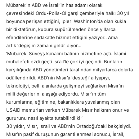
Mübarek’in ABD ve İsrail’in has adamı olarak,
çevresindeki Ordu-Polis-Oligarşi çemberiyle halkı 30 yıl
boyunca perişan ettiğini, ipleri Washinton’da olan kukla
bir diktatörün, kubura süpürülmeden önce yıllarca
efendilerine sadakatle hizmet ettiğini yazıyor.. Ama
artık ‘değişim zamanı geldi’ diyor…
‘Mübarek, Süveyş kanalını batının hizmetine açtı. İslami
muhalefeti ezdi geçti.İsrail’le çok iyi geçindi. Bunların
karşılığında ABD yönetimleri tarafından milyarlarca dolarla
ödüllendirildi. ABD’nin Mısır’a ‘desteği’ altyapıyı,
teknolojiyi, belli alanlarda gelişmeyi sağlarken Mısır’ın
milli değerlerini alaşağı ediyordu. Mısır’ın tüm
kurumlarına, eğitimine, bakanlıklara yuvalanmış olan
USAID memurları varken Mübarek Mısır halkının onur ve
gururunu nasıl ayakta tutabilirdi ki!’
30 yıldır, Mısır, İsrail ve ABD’nin Ortadoğu’daki bekçisiydi.
Mısır’ın pasif duruşunun garantilenmesi sonucu, İsrail,