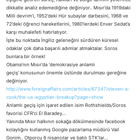
dikkatle analiz edemediğine değiniyor.. Mısır’da 1919daki
Milli devrim’i, 1952’deki Hür subaylar darbesini, 1968 ve
72’deki öğrenci hareketlerini, 1980’lerdeki Enver Sedat’a
karşı muhalefeti hatırlatıyor.
İşte bu noktada İngiliz geleneğini sürdüren küresel
odaklar çok daha başarılı adımlar atmaktalar. Soros
bunlara bir örnek!
Obama’nın Mısır’da ‘demokrasiye anlamlı
geçiş’ konusunun önemle üstünde durulması gereğine
değiniyor.
http://www.foreignaffairs.com/articles/67347/steven-a-
cook/the-us-egyptian-breakup?page=show
Anlamlı geçiş için işaret edilen isim Rothshields/Soros
favorisi CFR’ci El Baradey…
Yanında Mısır halkının sokağa dökülmesinde facebook
kolaylığını kullanmış Google pazarlama müdürü Vail
Gonim.. Otporcu 6 nisancılar ve batılı STK’lar…