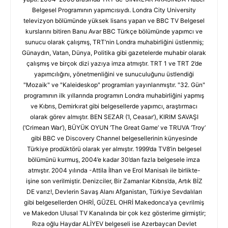
Belgesel Programının yapımcısıydı. Londra City University
televizyon bölümünde yüksek lisans yapan ve BBC TV Belgesel
kurslarını bitiren Banu Avar BBC Türkçe bölümünde yapımcı ve
sunucu olarak çalışmış, TRT’nin Londra muhabirliğini üstlenmiş;
Günaydın, Vatan, Dünya, Politika gibi gazetelerde muhabir olarak
çalışmış ve birçok dizi yazıya imza atmıştır. TRT 1 ve TRT 2’de
yapımcılığını, yönetmenliğini ve sunuculuğunu üstlendiği
"Mozaik" ve "Kaleideskop" programları yayınlanmıştır. "32. Gün"
programının ilk yıllarında programın Londra muhabirliğini yapmış
ve Kıbrıs, Demirkırat gibi belgesellerde yapımcı, araştırmacı
olarak görev almıştır. BEN SEZAR (‘I, Ceasar’), KIRIM SAVAŞI
(‘Crimean War’), BÜYÜK OYUN ‘The Great Game’ ve TRUVA ‘Troy’
gibi BBC ve Discovery Channel belgesellerinin künyesinde
Türkiye prodüktörü olarak yer almıştır. 1999’da TV8’in belgesel
bölümünü kurmuş, 2004’e kadar 30’dan fazla belgesele imza
atmıştır. 2004 yılında -Attila İlhan ve Erol Manisalı ile birlikte-
işine son verilmiştir. Denizciler, Bir Zamanlar Kıbrıs’da, Artık BİZ
DE varız!, Devlerin Savaş Alanı Afganistan, Türkiye Sevdalıları
gibi belgesellerden OHRİ, GÜZEL OHRİ Makedonca’ya çevrilmiş
ve Makedon Ulusal TV Kanalında bir çok kez gösterime girmiştir;
Rıza oğlu Haydar ALİYEV belgeseli ise Azerbaycan Devlet