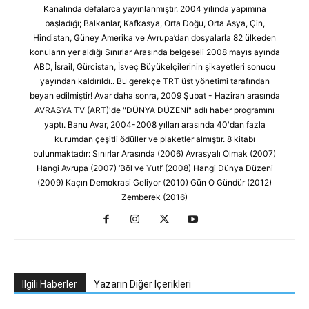
Kanalında defalarca yayınlanmıştır. 2004 yılında yapımına
başladığı; Balkanlar, Kafkasya, Orta Doğu, Orta Asya, Çin,
Hindistan, Güney Amerika ve Avrupa’dan dosyalarla 82 ülkeden
konuların yer aldığı Sınırlar Arasında belgeseli 2008 mayıs ayında
ABD, İsrail, Gürcistan, İsveç Büyükelçilerinin şikayetleri sonucu
yayından kaldırıldı.. Bu gerekçe TRT üst yönetimi tarafından
beyan edilmiştir! Avar daha sonra, 2009 Şubat - Haziran arasında
AVRASYA TV (ART)'de "DÜNYA DÜZENİ" adlı haber programını
yaptı. Banu Avar, 2004-2008 yılları arasında 40'dan fazla
kurumdan çeşitli ödüller ve plaketler almıştır. 8 kitabı
bulunmaktadır: Sınırlar Arasında (2006) Avrasyalı Olmak (2007)
Hangi Avrupa (2007) ‘Böl ve Yut!’ (2008) Hangi Dünya Düzeni
(2009) Kaçın Demokrasi Geliyor (2010) Gün O Gündür (2012)
Zemberek (2016)
İlgili Haberler
Yazarın Diğer İçerikleri