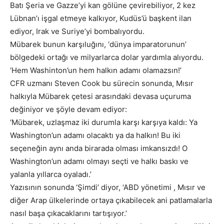
Batı Şeria ve Gazze’yi kan gölüne çevirebiliyor, 2 kez
Lübnan’ı işgal etmeye kalkıyor, Kudüs’ü başkent ilan
ediyor, Irak ve Suriye’yi bombalıyordu.
Mübarek bunun karşıluğını, ‘dünya imparatorunun’
bölgedeki ortağı ve milyarlarca dolar yardımla alıyordu.
‘Hem Washinton’un hem halkın adamı olamazsın!’
CFR uzmanı Steven Cook bu sürecin sonunda, Mısır
halkıyla Mübarek çetesi arasındaki devasa uçuruma
değiniyor ve şöyle devam ediyor:
‘Mübarek, uzlaşmaz iki durumla karşı karşıya kaldı: Ya
Washington’un adamı olacaktı ya da halkın! Bu iki
seçeneğin aynı anda birarada olması imkansızdı! O
Washington’un adamı olmayı seçti ve halkı baskı ve
yalanla yıllarca oyaladı.’
Yazısının sonunda ‘Şimdi’ diyor, ‘ABD yönetimi , Mısır ve
diğer Arap ülkelerinde ortaya çıkabilecek ani patlamalarla
nasıl başa çıkacaklarını tartışıyor.’