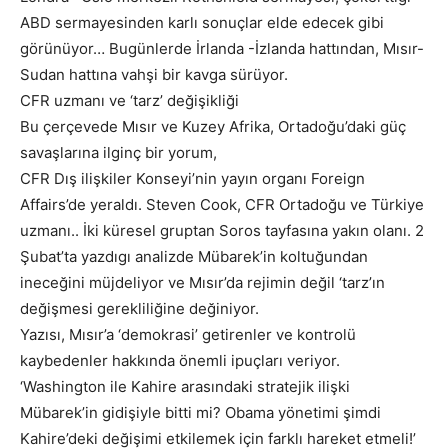
ABD sermayesinden karlı sonuçlar elde edecek gibi
görünüyor… Bugünlerde İrlanda -İzlanda hattından, Mısır-
Sudan hattına vahşi bir kavga sürüyor.
CFR uzmanı ve ‘tarz’ değişikliği
Bu çerçevede Mısır ve Kuzey Afrika, Ortadoğu’daki güç
savaşlarına ilginç bir yorum,
CFR Dış ilişkiler Konseyi’nin yayın organı Foreign
Affairs’de yeraldı. Steven Cook, CFR Ortadoğu ve Türkiye
uzmanı.. İki küresel gruptan Soros tayfasına yakın olanı. 2
Şubat’ta yazdıgı analizde Mübarek’in koltuğundan
ineceğini müjdeliyor ve Mısır’da rejimin değil ‘tarz’ın
değişmesi gerekliliğine değiniyor.
Yazısı, Mısır’a ‘demokrasi’ getirenler ve kontrolü
kaybedenler hakkında önemli ipuçları veriyor.
‘Washington ile Kahire arasındaki stratejik ilişki
Mübarek’in gidişiyle bitti mi? Obama yönetimi şimdi
Kahire’deki değişimi etkilemek için farklı hareket etmeli!’