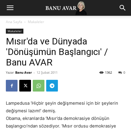
Ana Sayfa
Makaleler
Makaleler
Mısır'da ve Dünyada
'Dönüşümün Başlangıcı' /
Banu AVAR
Yazar
Banu Avar
-
12 Şubat 2011
1362
0
Lampedusa ‘Hiçbir şeyin değişmemesi için bir şeylerin
değişmesi lazım!’ demiş.
Obama, ekranlarda ‘Mısır’da demokrasiye dönüşün
başlangıcı’ndan sözediyor. ‘Mısır ordusu demokrasiye