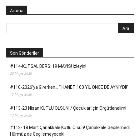
Arama
Son Gönderiler
#114-KUTSAL DERS: 19 MAYIS! İzleyin!
20 Mayıs 2026
#110-2026’ya Girerken… “İHANET 100 YIL ÖNCE DE AYNIYDI!”
15 Mayıs 2026
#113-23 Nisan KUTLU OLSUN! / Çocuklar İçin Örgütlenelim!
13 Mayıs 2026
#112- 18 Mart Çanakkale Kutlu Olsun! Çanakkale Geçilemedi,
Hürmüz de Geçilemeyecek!