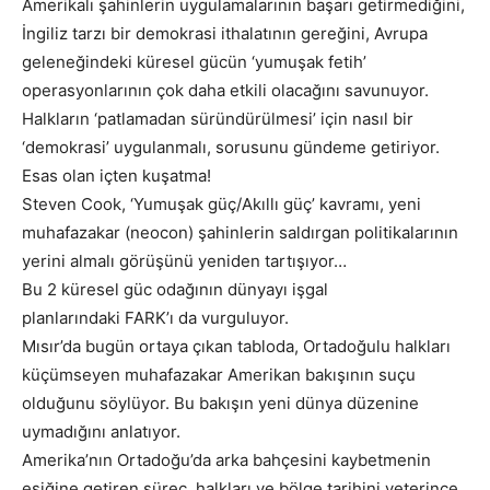
Amerikalı şahinlerin uygulamalarının başarı getirmediğini,
İngiliz tarzı bir demokrasi ithalatının gereğini, Avrupa
geleneğindeki küresel gücün ‘yumuşak fetih’
operasyonlarının çok daha etkili olacağını savunuyor.
Halkların ‘patlamadan süründürülmesi’ için nasıl bir
‘demokrasi’ uygulanmalı, sorusunu gündeme getiriyor.
Esas olan içten kuşatma!
Steven Cook, ‘Yumuşak güç/Akıllı güç’ kavramı, yeni
muhafazakar (neocon) şahinlerin saldırgan politikalarının
yerini almalı görüşünü yeniden tartışıyor…
Bu 2 küresel güc odağının dünyayı işgal
planlarındaki FARK’ı da vurguluyor.
Mısır’da bugün ortaya çıkan tabloda, Ortadoğulu halkları
küçümseyen muhafazakar Amerikan bakışının suçu
olduğunu söylüyor. Bu bakışın yeni dünya düzenine
uymadığını anlatıyor.
Amerika’nın Ortadoğu’da arka bahçesini kaybetmenin
eşiğine getiren süreç, halkları ve bölge tarihini yeterince