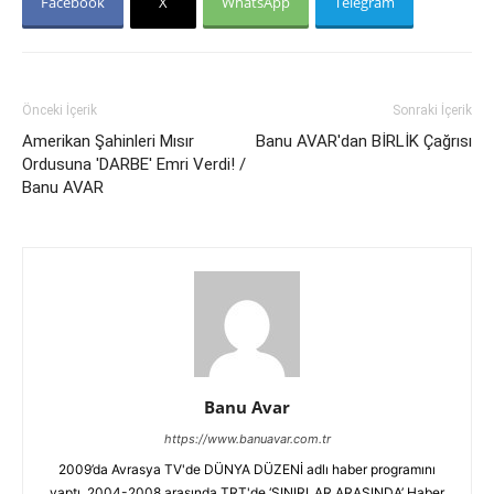
Facebook
X
WhatsApp
Telegram
Önceki İçerik
Sonraki İçerik
Amerikan Şahinleri Mısır
Banu AVAR'dan BİRLİK Çağrısı
Ordusuna 'DARBE' Emri Verdi! /
Banu AVAR
Banu Avar
https://www.banuavar.com.tr
2009’da Avrasya TV'de DÜNYA DÜZENİ adlı haber programını
yaptı. 2004-2008 arasında TRT'de ‘SINIRLAR ARASINDA’ Haber