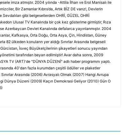
sele imza atmıştır. 2004 yılında -Attila İlhan ve Erol Manisalı ile
Denizciler, Bir Zamanlar Kıbrıs’da, Artık BİZ DE varız!, Devlerin
ye Sevdalıları gibi belgesellerden OHRİ, GÜZEL OHRİ
edon Ulusal TV Kanalında bir çok kez gösterime girmiştir; Rıza
ise Azerbaycan Devlet Kanalında defalarca yayınlanmıştır. 2004
lkanlar, Kafkasya, Orta Doğu, Orta Asya, Çin, Hindistan, Güney
la 82 ülkeden konuların yer aldığı Sınırlar Arasında belgeseli
 Gürcistan, İsveç Büyükelçilerinin şikayetleri sonucu yayından
 yönetimi tarafından beyan edilmiştir! Avar daha sonra, 2009
ASYA TV (ART)'de "DÜNYA DÜZENİ" adlı haber programını yaptı.
rasında 40'dan fazla kurumdan çeşitli ödüller ve plaketler
ır: Sınırlar Arasında (2006) Avrasyalı Olmak (2007) Hangi Avrupa
angi Dünya Düzeni (2009) Kaçın Demokrasi Geliyor (2010) Gün O
6)