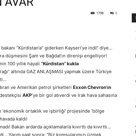
nu AVAR
1798
0
 bakanı “Kürdistan’a” giderken Kayseri’ye indi!’ diye…
ura düşmesini Şam ve Bağdat’ın direnişi engelliyor!
nin 100 yıllık hayali
“Kürdistan” kukla
bayrağı” altında GAZ ANLAŞMASI yapmak üzere Türkiye
ti…
ıran ve Amerikan petrol şirketleri
Exxon Chevron’ın
 destekçisi
AKP
’ye bir gol atıverdi ve Irak hava sahasına
‘ekonomik ortaklık ve işbirliği’ projesinde ‘bölge
 havada kaldı!
madı! Bakan ardarda açıklamalarla kıvırttı da kıvırttı…
ndi… Yarım saat sonra: “Biz komşularımızı üzmek