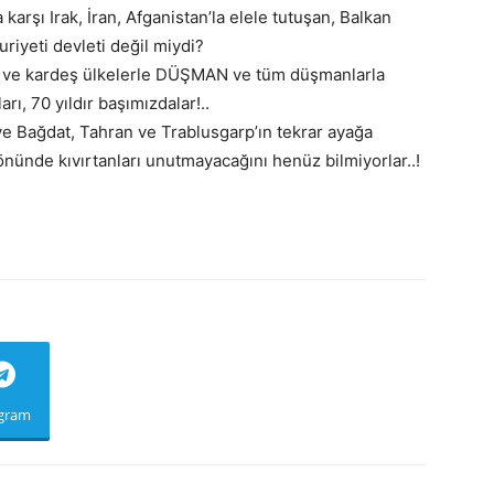
karşı Irak, İran, Afganistan’la elele tutuşan, Balkan
riyeti devleti değil miydi?
st ve kardeş ülkelerle DÜŞMAN ve tüm düşmanlarla
ı, 70 yıldır başımızdalar!..
ve Bağdat, Tahran ve Trablusgarp’ın tekrar ayağa
 önünde kıvırtanları unutmayacağını henüz bilmiyorlar..!
egram