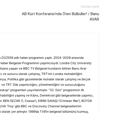
Sonraki İçerik
AB Kürt Konferansı'nda Öten Bülbüller! / Banu
AVAR
DÜZENİ adlı haber programını yaptı. 2004-2008 arasında
ber Belgesel Programının yapımcısıydı. Londra City University
isans yapan ve BBC TV Belgesel kurslarını bitiren Banu Avar
ve sunucu olarak çalışmış, TRT’nin Londra muhabirliğini
nya, Politika gibi gazetelerde muhabir olarak çalışmış ve birçok
 1 ve TRT 2’de yapımcılığını, yönetmenliğini ve sunuculuğunu
eskop" programları yayınlanmıştır. "32. Gün" programının ilk
abirliğini yapmış ve Kıbrıs, Demirkırat gibi belgesellerde yapımcı,
tır. BEN SEZAR (‘I, Ceasar’), KIRIM SAVAŞI (‘Crimean War’), BÜYÜK
A ‘Troy’ gibi BBC ve Discovery Channel belgesellerinin
olarak yer almıştır. 1999’da TV8’in belgesel bölümünü kurmuş,