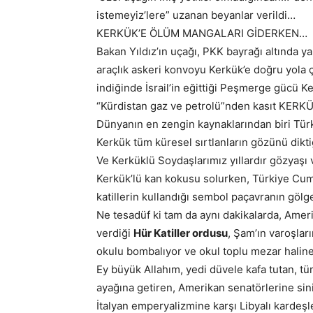
istemeyiz’lere” uzanan beyanlar verildi…
KERKÜK’E ÖLÜM MANGALARI GİDERKEN…
Bakan Yıldız’ın uçağı, PKK bayrağı altında y
araçlık askeri konvoyu Kerkük’e doğru yola 
indiğinde İsrail’in eğittiği Peşmerge gücü Ke
“Kürdistan gaz ve petrolü”nden kasıt KERKÜK
Dünyanın en zengin kaynaklarından biri Tür
Kerkük tüm küresel sırtlanların gözünü diktiği 
Ve Kerküklü Soydaşlarımız yıllardır gözyaşı
Kerkük’lü kan kokusu solurken, Türkiye Cumhu
katillerin kullandığı sembol paçavranın gö
Ne tesadüf ki tam da aynı dakikalarda, Ameri
verdiği
Hür Katiller ordusu
, Şam’ın varoşla
okulu bombalıyor ve okul toplu mezar haline
Ey büyük Allahım, yedi düvele kafa tutan, tüm
ayağına getiren, Amerikan senatörlerine sini
İtalyan emperyalizmine karşı Libyalı kardeşle