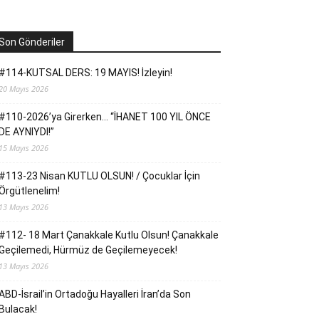
Son Gönderiler
#114-KUTSAL DERS: 19 MAYIS! İzleyin!
20 Mayıs 2026
#110-2026’ya Girerken… “İHANET 100 YIL ÖNCE
DE AYNIYDI!”
15 Mayıs 2026
#113-23 Nisan KUTLU OLSUN! / Çocuklar İçin
Örgütlenelim!
13 Mayıs 2026
#112- 18 Mart Çanakkale Kutlu Olsun! Çanakkale
Geçilemedi, Hürmüz de Geçilemeyecek!
13 Mayıs 2026
ABD-İsrail’in Ortadoğu Hayalleri İran’da Son
Bulacak!