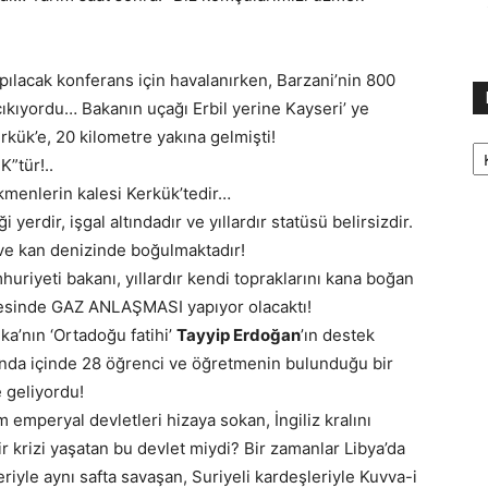
apılacak konferans için havalanırken, Barzani’nin 800
çıkıyordu… Bakanın uçağı Erbil yerine Kayseri’ ye
rkük’e, 20 kilometre yakına gelmişti!
Ka
”tür!..
kmenlerin kalesi Kerkük’tedir…
yerdir, işgal altındadır ve yıllardır statüsü belirsizdir.
 ve kan denizinde boğulmaktadır!
riyeti bakanı, yıllardır kendi topraklarını kana boğan
lgesinde GAZ ANLAŞMASI yapıyor olacaktı!
ka’nın ‘Ortadoğu fatihi’
Tayyip Erdoğan
’ın destek
rında içinde 28 öğrenci ve öğretmenin bulunduğu bir
 geliyordu!
 emperyal devletleri hizaya sokan, İngiliz kralını
r krizi yaşatan bu devlet miydi? Bir zamanlar Libya’da
riyle aynı safta savaşan, Suriyeli kardeşleriyle Kuvva-i