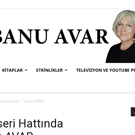
KITAPLAR
ETKINLIKLER
TELEVIZYON VE YOUTUBE 
Banu
a Kıvırtanlar ! / Banu AVAR
seri Hattında
Avar