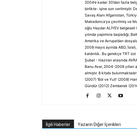
2004’e kadar 30’dan fazla belge
birlikte- işine son verilmiştir. 
Savaş Alanı Afganistan, Türki
Makedonca’ya çevrilmiş ve Mak
oğlu Haydar ALİYEV belgeseli 
yılında yapımına başladığı; Ba
Amerika ve Avrupa’dan dosyalar
2008 mayıs ayında ABD, İsrail,
kaldırıldı.. Bu gerekçe TRT üst
Şubat - Haziran arasında AVR
Banu Avar, 2004-2008 yılları a
almıştır. 8 kitabı bulunmaktad
(2007) ‘Böl ve Yut!’ (2008) H
Gündür (2012) Zemberek (201
İlgili Haberler
Yazarın Diğer İçerikleri