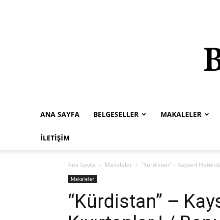
ANA SAYFA
BELGESELLER
MAKALELER
İLETIŞIM
Ana Sayfa
Makaleler
“Kürdistan” – Kayseri Hattınd
Makaleler
“Kürdistan” – Kay