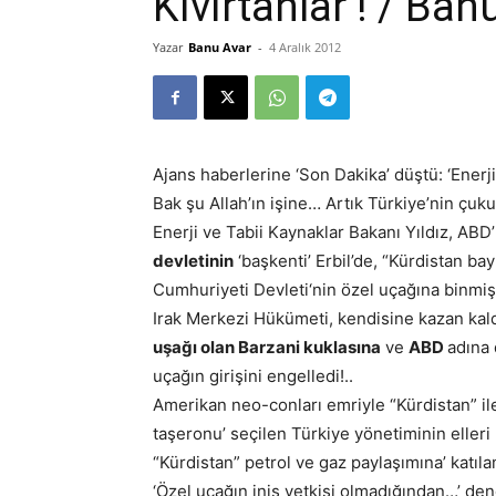
Kıvırtanlar ! / Ba
Yazar
Banu Avar
-
4 Aralık 2012
Ajans haberlerine ‘Son Dakika’ düştü: ‘Enerji
Bak şu Allah’ın işine… Artık Türkiye’nin çuk
Enerji ve Tabii Kaynaklar Bakanı Yıldız, ABD’
devletinin
‘başkenti’ Erbil’de, “Kürdistan 
Cumhuriyeti Devleti‘nin özel uçağına binmiş
Irak Merkezi Hükümeti, kendisine kazan kald
uşağı olan Barzani kuklasına
ve
ABD
adına
uçağın girişini engelledi!..
Amerikan neo-conları emriyle “Kürdistan” ile 
taşeronu’ seçilen Türkiye yönetiminin elleri
“Kürdistan” petrol ve gaz paylaşımına’ katıla
‘Özel uçağın iniş yetkisi olmadığından…’ de