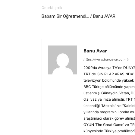
Önceki İçerik
Babam Bir Öğretmendi… / Banu AVAR
Banu Avar
https://www.banuavar.com.tr
2009’da Avrasya TV'de DÜNYA 
TRT'de ‘SINIRLAR ARASINDA’ Ha
televizyon bölümünde yüksek l
BBC Türkçe bölümünde yapımcı 
üstlenmiş; Günaydın, Vatan, Dü
dizi yazıya imza atmıştır. TRT
üstlendiği "Mozaik" ve "Kaleid
yıllarında programın Londra muh
araştırmacı olarak görev almış
OYUN ‘The Great Game’ ve TRUV
künyesinde Türkiye prodüktörü 