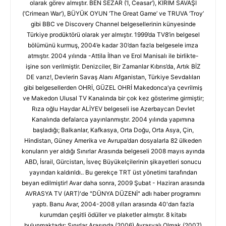
olarak görev almıştır. BEN SEZAR (‘I, Ceasar’), KIRIM SAVAŞI
(‘Crimean War’), BÜYÜK OYUN ‘The Great Game’ ve TRUVA ‘Troy’
gibi BBC ve Discovery Channel belgesellerinin künyesinde
Türkiye prodüktörü olarak yer almıştır. 1999’da TV8’in belgesel
bölümünü kurmuş, 2004’e kadar 30’dan fazla belgesele imza
atmıştır. 2004 yılında -Attila İlhan ve Erol Manisalı ile birlikte-
işine son verilmiştir. Denizciler, Bir Zamanlar Kıbrıs’da, Artık BİZ
DE varız!, Devlerin Savaş Alanı Afganistan, Türkiye Sevdalıları
gibi belgesellerden OHRİ, GÜZEL OHRİ Makedonca’ya çevrilmiş
ve Makedon Ulusal TV Kanalında bir çok kez gösterime girmiştir;
Rıza oğlu Haydar ALİYEV belgeseli ise Azerbaycan Devlet
Kanalında defalarca yayınlanmıştır. 2004 yılında yapımına
başladığı; Balkanlar, Kafkasya, Orta Doğu, Orta Asya, Çin,
Hindistan, Güney Amerika ve Avrupa’dan dosyalarla 82 ülkeden
konuların yer aldığı Sınırlar Arasında belgeseli 2008 mayıs ayında
ABD, İsrail, Gürcistan, İsveç Büyükelçilerinin şikayetleri sonucu
yayından kaldırıldı.. Bu gerekçe TRT üst yönetimi tarafından
beyan edilmiştir! Avar daha sonra, 2009 Şubat - Haziran arasında
AVRASYA TV (ART)'de "DÜNYA DÜZENİ" adlı haber programını
yaptı. Banu Avar, 2004-2008 yılları arasında 40'dan fazla
kurumdan çeşitli ödüller ve plaketler almıştır. 8 kitabı
bulunmaktadır: Sınırlar Arasında (2006) Avrasyalı Olmak (2007)