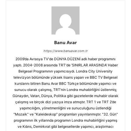
Banu Avar
https://www.banuavar.com.tr
2009’da Avrasya TV'de DÜNYA DÜZENİ adlı haber programını
yaptı. 2004-2008 arasında TRT'de ‘SINIRLAR ARASINDA’ Haber
Belgesel Programının yapımcısıydı. Londra City University
televizyon bölümünde yüksek lisans yapan ve BBC TV Belgesel
kurslarını bitiren Banu Avar BBC Türkçe bölümünde yapımcı ve
sunucu olarak çalışmış, TRT’nin Londra muhabirliğini üstlenmiş;
Günaydın, Vatan, Dünya, Politika gibi gazetelerde muhabir olarak
çalışmış ve birçok dizi yazıya imza atmıştır. TRT 1 ve TRT 2’de
yapımcılığını, yönetmenliğini ve sunuculuğunu üstlendiği
"Mozaik" ve "Kaleideskop" programları yayınlanmıştır. "32. Gün"
programının ilk yıllarında programın Londra muhabirliğini yapmış
ve Kıbrıs, Demirkırat gibi belgesellerde yapımcı, araştırmacı