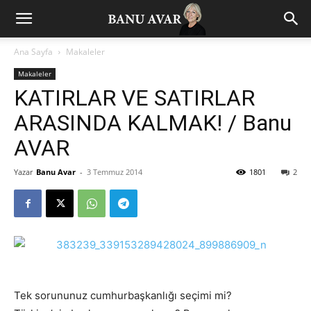
Ana Sayfa
Makaleler
Makaleler
KATIRLAR VE SATIRLAR
ARASINDA KALMAK! / Banu
AVAR
Yazar
Banu Avar
-
3 Temmuz 2014
1801
2
Tek sorununuz cumhurbaşkanlığı seçimi mi?