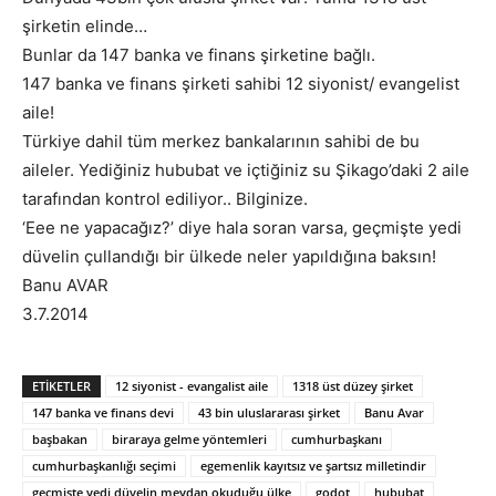
şirketin elinde…
Bunlar da 147 banka ve finans şirketine bağlı.
147 banka ve finans şirketi sahibi 12 siyonist/ evangelist
aile!
Türkiye dahil tüm merkez bankalarının sahibi de bu
aileler. Yediğiniz hububat ve içtiğiniz su Şikago’daki 2 aile
tarafından kontrol ediliyor.. Bilginize.
‘Eee ne yapacağız?’ diye hala soran varsa, geçmişte yedi
düvelin çullandığı bir ülkede neler yapıldığına baksın!
Banu AVAR
3.7.2014
ETIKETLER
12 siyonist - evangalist aile
1318 üst düzey şirket
147 banka ve finans devi
43 bin uluslararası şirket
Banu Avar
başbakan
biraraya gelme yöntemleri
cumhurbaşkanı
cumhurbaşkanlığı seçimi
egemenlik kayıtsız ve şartsız milletindir
geçmişte yedi düvelin meydan okuduğu ülke
godot
hububat