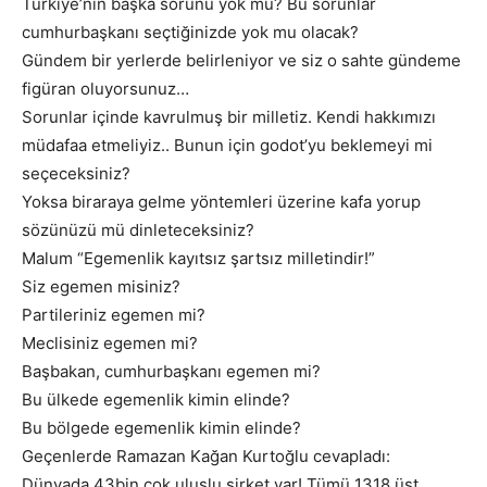
Türkiye’nin başka sorunu yok mu? Bu sorunlar
cumhurbaşkanı seçtiğinizde yok mu olacak?
Gündem bir yerlerde belirleniyor ve siz o sahte gündeme
figüran oluyorsunuz…
Sorunlar içinde kavrulmuş bir milletiz. Kendi hakkımızı
müdafaa etmeliyiz.. Bunun için godot’yu beklemeyi mi
seçeceksiniz?
Yoksa biraraya gelme yöntemleri üzerine kafa yorup
sözünüzü mü dinleteceksiniz?
Malum “Egemenlik kayıtsız şartsız milletindir!”
Siz egemen misiniz?
Partileriniz egemen mi?
Meclisiniz egemen mi?
Başbakan, cumhurbaşkanı egemen mi?
Bu ülkede egemenlik kimin elinde?
Bu bölgede egemenlik kimin elinde?
Geçenlerde Ramazan Kağan Kurtoğlu cevapladı:
Dünyada 43bin çok uluslu şirket var! Tümü 1318 üst