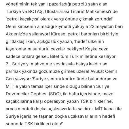
yönetiminin tek yanlı pazarladığı petrolü satın alan
Türkiye ve BOTAŞ, Uluslararası Ticaret Mahkemesi’nde
‘petrol kaçakçısı’ olarak yargı önüne çıkmak zorunda!’
Gemi kimsenin almadığı kıymetli yüküyle 22 mayıstan beri
Akdeniz’de sallanıyor! Küresel petrol baronları birbiriyle
gırtlaklaşırken, açıkgözlük yapan, ‘hedef ülke’nin
taşeronlarını sunturlu cezalar bekliyor! Keşke ceza
sadece onlara gelse.. Bilet tüm Türk milletine kesiliyor.
3.. Suriye’yi mahvetme sevdasıyla batıya kaldırılan
parmak yakında gözümüze girmek üzere! Avukat Cemil
Can yazıyor: ‘Suriye sınırını kontrolünde bulunduran ve
MİT’le yakın temas içerisinde olduğu bilinen Suriye
Devrimciler Cephesi (SDC), iki hafta içerisinde, mazot
kaçakcılarına karşı operasyon yapan TSK birliklerine,
araca monteli doçka uçaksavarlarla saldırdı. MİT kanalı ile
Suriye içerisine taşınan doçka uçaksavarlarının hedefi
sonunda TSK birlikleri oldu!’