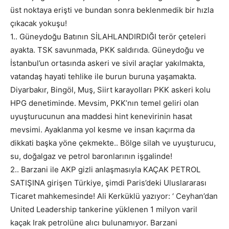
üst noktaya erişti ve bundan sonra beklenmedik bir hızla
çıkacak yokuşu!
1.. Güneydoğu Batının SİLAHLANDIRDIĞI terör çeteleri
ayakta. TSK savunmada, PKK saldırıda. Güneydoğu ve
İstanbul’un ortasında askeri ve sivil araçlar yakılmakta,
vatandaş hayati tehlike ile burun buruna yaşamakta.
Diyarbakır, Bingöl, Muş, Siirt karayolları PKK askeri kolu
HPG denetiminde. Mevsim, PKK’nın temel geliri olan
uyuşturucunun ana maddesi hint kenevirinin hasat
mevsimi. Ayaklanma yol kesme ve insan kaçırma da
dikkati başka yöne çekmekte.. Bölge silah ve uyuşturucu,
su, doğalgaz ve petrol baronlarının işgalinde!
2.. Barzani ile AKP gizli anlaşmasıyla KAÇAK PETROL
SATIŞINA girişen Türkiye, şimdi Paris’deki Uluslararası
Ticaret mahkemesinde! Ali Kerküklü yazıyor: ‘ Ceyhan’dan
United Leadership tankerine yüklenen 1 milyon varil
kaçak Irak petrolüne alıcı bulunamıyor. Barzani