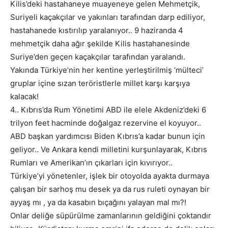
Kilis’deki hastahaneye muayeneye gelen Mehmetçik,
Suriyeli kaçakçılar ve yakınları tarafından darp ediliyor,
hastahanede kıstırılıp yaralanıyor.. 9 haziranda 4
mehmetçik daha ağır şekilde Kilis hastahanesinde
Suriye’den geçen kaçakçılar tarafından yaralandı.
Yakında Türkiye’nin her kentine yerleştirilmiş ‘mülteci’
gruplar içine sızan teröristlerle millet karşı karşıya
kalacak!
4.. Kıbrıs’da Rum Yönetimi ABD ile elele Akdeniz’deki 6
trilyon feet hacminde doğalgaz rezervine el koyuyor..
ABD başkan yardımcısı Biden Kıbrıs’a kadar bunun için
geliyor.. Ve Ankara kendi milletini kurşunlayarak, Kıbrıs
Rumları ve Amerikan’ın çıkarları için kıvırıyor..
Türkiye’yi yönetenler, işlek bir otoyolda ayakta durmaya
çalışan bir sarhoş mu desek ya da rus ruleti oynayan bir
ayyaş mı , ya da kasabın bıçağını yalayan mal mı?!
Onlar deliğe süpürülme zamanlarının geldiğini çoktandır