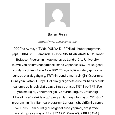
Banu Avar
https://www.banuavar.com.tr
2009’da Avrasya TV'de DÜNYA DÜZENİ adlı haber programını
yaptı. 2004-2008 arasında TRT'de ‘SINIRLAR ARASINDA’ Haber
Belgesel Programının yapımcısıydı. Londra City University
televizyon bölümünde yüksek lisans yapan ve BBC TV Belgesel
kurslarını bitiren Banu Avar BBC Türkçe bölümünde yapımcı ve
sunucu olarak çalışmış, TRT’nin Londra muhabirliğini üstlenmiş;
Günaydın, Vatan, Dünya, Politika gibi gazetelerde muhabir olarak
çalışmış ve birçok dizi yazıya imza atmıştır. TRT 1 ve TRT 2’de
yapımcılığını, yönetmenliğini ve sunuculuğunu üstlendiği
"Mozaik" ve "Kaleideskop" programları yayınlanmıştır. "32. Gün"
programının ilk yıllarında programın Londra muhabirliğini yapmış
ve Kıbrıs, Demirkırat gibi belgesellerde yapımcı, araştırmacı
olarak görev almıştır. BEN SEZAR (‘I, Ceasar’), KIRIM SAVAŞI