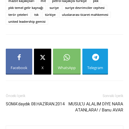
mazot kaçakçıları
mit
petrol kaçakçısı türkiye
pkk
pkk temel gelir kaynağı
suriye
suriye devrimciler cephesi
terör çeteleri
tsk
türkiye
uluslararası ticaret mahkemesi
united leadership gemisi
Facebook
X
WhatsApp
Telegram
Önceki İçerik
Sonraki İçerik
SOMA'daydık 08.HAZİRAN.2014
MUSUL'U ALALIM DİYE NARA
ATANLARA! / Banu AVAR