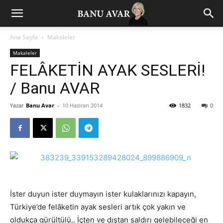
Ana Sayfa
Makaleler
Makaleler
FELÂKETİN AYAK SESLERİ!
/ Banu AVAR
Yazar
Banu Avar
-
10 Haziran 2014
1832
0
İster duyun ister duymayın ister kulaklarınızı kapayın,
Türkiye’de felâketin ayak sesleri artık çok yakın ve
oldukça gürültülü.. İçten ve dıştan saldırı gelebileceği en