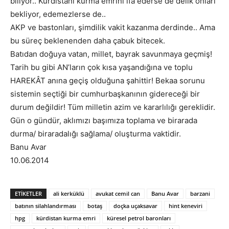
biliyor.. Kürdistanı kurma emrini ifa ederse de delik onları
bekliyor, edemezlerse de..
AKP ve bastonları, şimdilik vakit kazanma derdinde.. Ama
bu süreç beklenenden daha çabuk bitecek.
Batıdan doğuya vatan, millet, bayrak savunmaya geçmiş!
Tarih bu gibi AN’ların çok kısa yaşandığına ve toplu
HAREKÂT anına geçiş olduğuna şahittir! Bekaa sorunu
sistemin seçtiği bir cumhurbaşkanının gidereceği bir
durum değildir! Tüm milletin azim ve kararlılığı gereklidir.
Gün o gündür, aklımızı başımıza toplama ve birarada
durma/ biraradalığı sağlama/ oluşturma vaktidir.
Banu Avar
10.06.2014
ETIKETLER
ali kerküklü
avukat cemil can
Banu Avar
barzani
batının silahlandırması
botaş
doçka uçaksavar
hint keneviri
hpg
kürdistan kurma emri
küresel petrol baronları