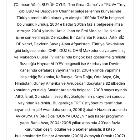
(‘Crimean War’), BÜYÜK OYUN ‘The Great Game’ ve TRUVA ‘Troy’
gibi BBC ve Discovery Channel belgesellerinin künyesinde
Türkiye prodüktörü olarak yer almıştır. 1999’da TV8’in belgesel
bölümünü kurmuş, 2004’e kadar 30’dan fazla belgesele imza
atmıştır. 2004 yılında -Attila İlhan ve Erol Manisalı ile birlikte-
işine son verilmiştir. Denizciler, Bir Zamanlar Kıbrıs’da, Artık BİZ
DE varız!, Devlerin Savaş Alanı Afganistan, Türkiye Sevdalıları
gibi belgesellerden OHRİ, GÜZEL OHRİ Makedonca’ya çevrilmiş
ve Makedon Ulusal TV Kanalında bir çok kez gösterime girmiştir;
Rıza oğlu Haydar ALİYEV belgeseli ise Azerbaycan Devlet
Kanalında defalarca yayınlanmıştır. 2004 yılında yapımına
başladığı; Balkanlar, Kafkasya, Orta Doğu, Orta Asya, Çin,
Hindistan, Güney Amerika ve Avrupa’dan dosyalarla 82 ülkeden
konuların yer aldığı Sınırlar Arasında belgeseli 2008 mayıs ayında
ABD, İsrail, Gürcistan, İsveç Büyükelçilerinin şikayetleri sonucu
yayından kaldırıldı.. Bu gerekçe TRT üst yönetimi tarafından
beyan edilmiştir! Avar daha sonra, 2009 Şubat - Haziran arasında
AVRASYA TV (ART)'de "DÜNYA DÜZENİ" adlı haber programını
yaptı. Banu Avar, 2004-2008 yılları arasında 40'dan fazla
kurumdan çeşitli ödüller ve plaketler almıştır. 8 kitabı
bulunmaktadır: Sınırlar Arasında (2006) Avrasyalı Olmak (2007)