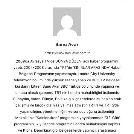
Banu Avar
https://www.banuavar.com.tr
2009’da Avrasya TV'de DÜNYA DÜZENİ adlı haber programını
yaptı. 2004-2008 arasında TRT'de ‘SINIRLAR ARASINDA’ Haber
Belgesel Programının yapımcısıydı. Londra City University
televizyon bölümünde yüksek lisans yapan ve BBC TV Belgesel
kurslarını bitiren Banu Avar BBC Türkçe bölümünde yapımcı ve
sunucu olarak çalışmış, TRT’nin Londra muhabirliğini üstlenmiş;
Günaydın, Vatan, Dünya, Politika gibi gazetelerde muhabir olarak
çalışmış ve birçok dizi yazıya imza atmıştır. TRT 1 ve TRT 2’de
yapımcılığını, yönetmenliğini ve sunuculuğunu üstlendiği
"Mozaik" ve "Kaleideskop" programları yayınlanmıştır. "32. Gün"
programının ilk yıllarında programın Londra muhabirliğini yapmış
ve Kıbrıs, Demirkırat gibi belgesellerde yapımcı, araştırmacı