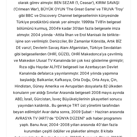
olarak görev almıştır. BEN SEZAR (‘I, Ceasar’), KIRIM SAVAŞI
(‘Crimean War’), BÜYÜK OYUN ‘The Great Game’ ve TRUVA ‘Troy’
gibi BBC ve Discovery Channel belgesellerinin künyesinde
Türkiye prodüktörü olarak yer almıştır. 1999’da TV8’in belgesel
bölümünü kurmuş, 2004’e kadar 30’dan fazla belgesele imza
atmıştır. 2004 yılında -Attila İlhan ve Erol Manisalı ile birlikte-
işine son verilmiştir. Denizciler, Bir Zamanlar Kıbrıs’da, Artık BİZ
DE varız!, Devlerin Savaş Alanı Afganistan, Türkiye Sevdalıları
gibi belgesellerden OHRİ, GÜZEL OHRİ Makedonca’ya çevrilmiş
ve Makedon Ulusal TV Kanalında bir çok kez gösterime girmiştir;
Rıza oğlu Haydar ALİYEV belgeseli ise Azerbaycan Devlet
Kanalında defalarca yayınlanmıştır. 2004 yılında yapımına
başladığı; Balkanlar, Kafkasya, Orta Doğu, Orta Asya, Çin,
Hindistan, Güney Amerika ve Avrupa’dan dosyalarla 82 ülkeden
konuların yer aldığı Sınırlar Arasında belgeseli 2008 mayıs ayında
ABD, İsrail, Gürcistan, İsveç Büyükelçilerinin şikayetleri sonucu
yayından kaldırıldı.. Bu gerekçe TRT üst yönetimi tarafından
beyan edilmiştir! Avar daha sonra, 2009 Şubat - Haziran arasında
AVRASYA TV (ART)'de "DÜNYA DÜZENİ" adlı haber programını
yaptı. Banu Avar, 2004-2008 yılları arasında 40'dan fazla
kurumdan çeşitli ödüller ve plaketler almıştır. 8 kitabı