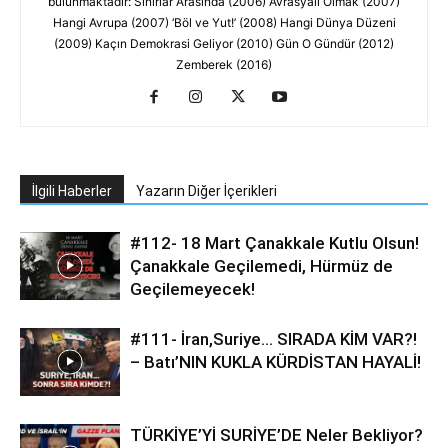
bulunmaktadır: Sınırlar Arasında (2006) Avrasyalı Olmak (2007)
Hangi Avrupa (2007) ‘Böl ve Yut!’ (2008) Hangi Dünya Düzeni
(2009) Kaçın Demokrasi Geliyor (2010) Gün O Gündür (2012)
Zemberek (2016)
İlgili Haberler
Yazarın Diğer İçerikleri
#112- 18 Mart Çanakkale Kutlu Olsun!
Çanakkale Geçilemedi, Hürmüz de
Geçilemeyecek!
#111- İran,Suriye… SIRADA KİM VAR?!
– Batı’NIN KUKLA KÜRDİSTAN HAYALİ!
TÜRKİYE’Yİ SURİYE’DE Neler Bekliyor?