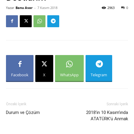
Yazar
Banu Avar
-
7 Kasım 2018
2963
0
Facebook
X
WhatsApp
Telegram
Önceki İçerik
Sonraki İçerik
Durum ve Çözüm
2018’in ‪10 Kasım’ında
ATATÜRK’ü Anmak