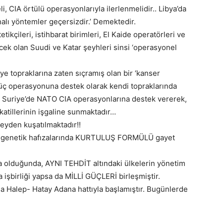
i, CIA örtülü operasyonlarıyla ilerlenmelidir.. Libya’da
alı yöntemler geçersizdir.’ Demektedir.
ikçileri, istihbarat birimleri, El Kaide operatörleri ve
cek olan Suudi ve Katar şeyhleri sinsi ‘operasyonel
iye topraklarına zaten sıçramış olan bir ‘kanser
üç operasyonuna destek olarak kendi topraklarında
ra Suriye’de NATO CIA operasyonlarına destek vererek,
atillerinin işgaline sunmaktadır…
eyden kuşatılmaktadır!!
ın genetik hafızalarında KURTULUŞ FORMÜLÜ gayet
a olduğunda, AYNI TEHDİT altındaki ülkelerin yönetim
 işbirliği yapsa da MİLLİ GÜÇLERİ birleşmiştir.
a Halep- Hatay Adana hattıyla başlamıştır. Bugünlerde