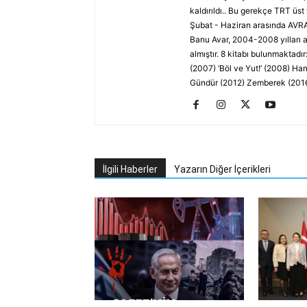
kaldırıldı.. Bu gerekçe TRT üst
Şubat - Haziran arasında AVR
Banu Avar, 2004-2008 yılları a
almıştır. 8 kitabı bulunmaktad
(2007) ‘Böl ve Yut!’ (2008) H
Gündür (2012) Zemberek (201
İlgili Haberler
Yazarın Diğer İçerikleri