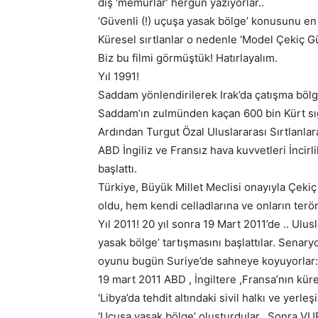
dış ‘memurlar’ hergün yazıyorlar..
‘Güvenli (!) uçuşa yasak bölge’ konusunu en i
Küresel sırtlanlar o nedenle ‘Model Çekiç Gü
Biz bu filmi görmüştük! Hatırlayalım.
Yıl 1991!
Saddam yönlendirilerek Irak’da çatışma bölg
Saddam’ın zulmünden kaçan 600 bin Kürt sığ
Ardından Turgut Özal Uluslararası Sırtlanlar
ABD İngiliz ve Fransız hava kuvvetleri İncir
başlattı.
Türkiye, Büyük Millet Meclisi onayıyla Çekiç
oldu, hem kendi celladlarına ve onların terö
Yıl 2011! 20 yıl sonra 19 Mart 2011’de .. Ulusl
yasak bölge’ tartışmasını başlattılar. Senary
oyunu bugün Suriye’de sahneye koyuyorlar:
19 mart 2011 ABD , İngiltere ,Fransa’nın küre
‘Libya’da tehdit altındaki sivil halkı ve yerleş
‘Uçuşa yasak bölge’ oluşturdular.. Sonra VUR