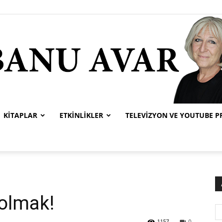
KITAPLAR
ETKINLIKLER
TELEVIZYON VE YOUTUBE 
Banu
 olmak!
Avar
1157
0