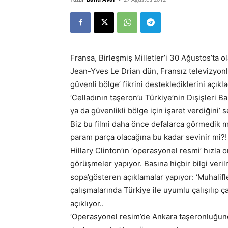
Fransa, Birleşmiş Milletler’i 30 Ağustos’ta
Jean-Yves Le Drian dün, Fransız televizyonl
güvenli bölge’ fikrini desteklediklerini açıkla
‘Celladının taşeron’u Türkiye’nin Dışişleri B
ya da güvenlikli bölge için işaret verdiğini’ s
Biz bu filmi daha önce defalarca görmedik mi
param parça olacağına bu kadar sevinir mi?!
Hillary Clinton’ın ‘operasyonel resmi’ hızla
görüşmeler yapıyor. Basına hiçbir bilgi ver
sopa’gösteren açıklamalar yapıyor: ‘Muhalifle
çalışmalarında Türkiye ile uyumlu çalışılıp ç
açıklıyor..
‘Operasyonel resim’de Ankara taşeronluğunda