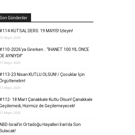
Son Gönderiler
#114-KUTSAL DERS: 19 MAYIS! İzleyin!
20 Mayıs 2026
#110-2026’ya Girerken… “İHANET 100 YIL ÖNCE
DE AYNIYDI!”
15 Mayıs 2026
#113-23 Nisan KUTLU OLSUN! / Çocuklar İçin
Örgütlenelim!
13 Mayıs 2026
#112- 18 Mart Çanakkale Kutlu Olsun! Çanakkale
Geçilemedi, Hürmüz de Geçilemeyecek!
13 Mayıs 2026
ABD-İsrail’in Ortadoğu Hayalleri İran’da Son
Bulacak!