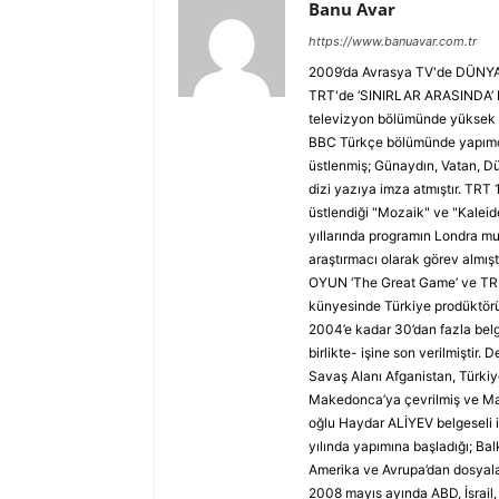
Banu Avar
https://www.banuavar.com.tr
2009’da Avrasya TV'de DÜNYA 
TRT'de ‘SINIRLAR ARASINDA’ Ha
televizyon bölümünde yüksek l
BBC Türkçe bölümünde yapımcı 
üstlenmiş; Günaydın, Vatan, Dü
dizi yazıya imza atmıştır. TRT
üstlendiği "Mozaik" ve "Kaleid
yıllarında programın Londra muh
araştırmacı olarak görev almış
OYUN ‘The Great Game’ ve TRUV
künyesinde Türkiye prodüktörü 
2004’e kadar 30’dan fazla belge
birlikte- işine son verilmiştir. 
Savaş Alanı Afganistan, Türki
Makedonca’ya çevrilmiş ve Mak
oğlu Haydar ALİYEV belgeseli 
yılında yapımına başladığı; Ba
Amerika ve Avrupa’dan dosyalar
2008 mayıs ayında ABD, İsrail,