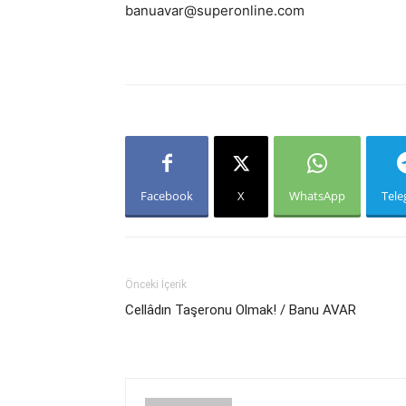
banuavar@superonline.com
Facebook
X
WhatsApp
Tel
Önceki İçerik
Cellâdın Taşeronu Olmak! / Banu AVAR