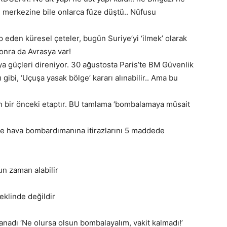
in merkezine bile onlarca füze düştü.. Nüfusu
sp eden küresel çeteler, bugün Suriye’yi ‘ilmek’ olarak
sonra da Avrasya var!
 güçleri direniyor. 30 ağustosta Paris’te BM Güvenlik
 gibi, ‘Uçuşa yasak bölge’ kararı alınabilir.. Ama bu
bir önceki etaptır. BU tamlama ‘bombalamaya müsait
ye hava bombardımanına itirazlarını 5 maddede
n zaman alabilir
şeklinde değildir
anadı ‘Ne olursa olsun bombalayalım, vakit kalmadı!’