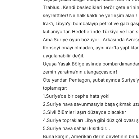
Trablus.. Kendi besledikleri terör çetelerin
seyrelttiler! Ne halk kaldı ne yerleşim alanı!
Irak’ı, Libya’yı bombalayıp petrol ve gazı ga
kullanıyorlar. Hedeflerinde Türkiye ve İran 
Ama Suriye oyun bozuyor.. Arkasında Avrasya
Konseyi onayı olmadan, aynı ırak’ta yaptıkları
uygulanabilir değil..
Uçuşa Yasak Bölge aslında bombardımandan 
zemin yaratma’nın utangaçcasıdır!
Öte yandan Pentagon, şubat ayında Suriye’
toplamıştır:
1.Suriye’de bir cephe hattı yok!
2.Suriye hava savunmasıyla başa çıkmak uzu
3.Sivil ölümleri aşırı düzeyde olacaktır
4.Suriye toprakları Libya gibi düz çöl ovası 
5.Suriye hava sahası kısıtlıdır…
Buna karşın, Amerikan derin devletinin bir k