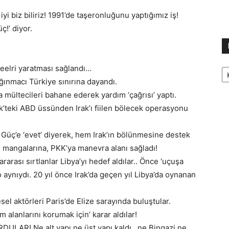
yi biz biliriz! 1991’de taşeronluğunu yaptığımız iş!
ç!’ diyor.
Ka
eelri yaratması sağlandı…
ınmacı Türkiye sınırına dayandı.
a mültecileri bahane ederek yardım ‘çağrısı’ yaptı.
lik’teki ABD üssünden Irak’ı fiilen bölecek operasyonu
 Güç’e ‘evet’ diyerek, hem Irak’ın bölünmesine destek
r mangalarına, PKK’ya manevra alanı sağladı!
ararası sırtlanlar Libya’yı hedef aldılar.. Önce ‘uçuşa
o aynıydı. 20 yıl önce Irak’da geçen yıl Libya’da oynanan
sel aktörleri Paris’de Elize sarayında buluştular.
im alanlarını korumak için’ karar aldılar!
DULAR! Ne alt yapı ne üst yapı kaldı.. ne Bingazi ne