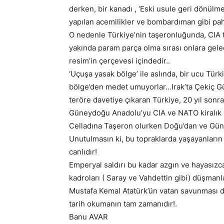
derken, bir kanadı , ‘Eski usule geri dönülmel
yapılan acemilikler ve bombardıman gibi pah
O nedenle Türkiye’nin taşeronluğunda, CIA tet
yakında param parça olma sırası onlara gele
resim’in çerçevesi içindedir..
‘Uçuşa yasak bölge’ ile aslında, bir ucu Türk
bölge’den medet umuyorlar…Irak’ta Çekiç G
teröre davetiye çıkaran Türkiye, 20 yıl son
Güneydoğu Anadolu’yu CIA ve NATO kiralık k
Celladına Taşeron olurken Doğu’dan ve Gün
Unutulmasın ki, bu topraklarda yaşayanlar
canlıdır!
Emperyal saldırı bu kadar azgın ve hayasızc
kadroları ( Saray ve Vahdettin gibi) düşmanla
Mustafa Kemal Atatürk’ün vatan savunması d
tarih okumanın tam zamanıdır!.
Banu AVAR