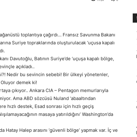
 olağanüstü toplantıya çağırdı… Fransız Savunma Bakanı
arına Suriye topraklarında oluşturulacak ‘uçusa kapalı
dı.
akanı Davutoğlu, Batının Suriye’de ‘uçuşa kapalı bölge,
evinçle açıkladı..
?! Nedir bu sevincin sebebi! Bir ülkeyi yönetenler,
 Oluyor demek ki!
 ortaya çıkıyor.. Ankara CIA – Pentagon memurlarıyla
ilmiyor. Ama ABD sözcüsü Nuland ‘abaaltından
re hızlı destek, Esad sonrası için hızlı geçiş
alışılamayacağının masaya yatırıldığını’ Washington’da
 Hatay Halep arasını ‘güvenli bölge’ yapmak var. İç ve