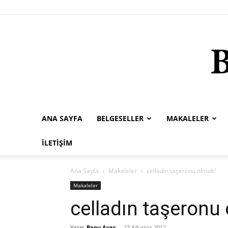
ANA SAYFA
BELGESELLER
MAKALELER
İLETIŞIM
Ana Sayfa
Makaleler
celladın taşeronu olmak!
Makaleler
celladın taşeronu
Yazar
Banu Avar
-
27 Ağustos 2012