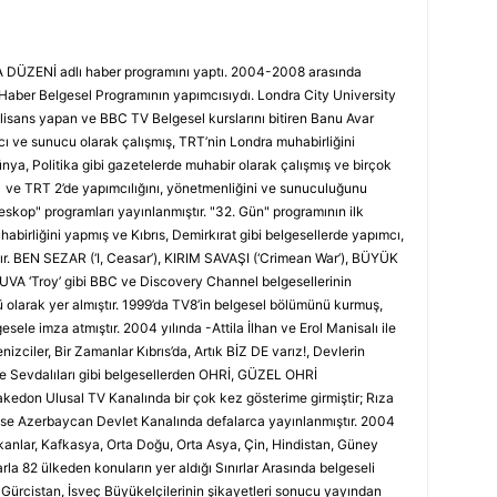
DÜZENİ adlı haber programını yaptı. 2004-2008 arasında
ber Belgesel Programının yapımcısıydı. Londra City University
isans yapan ve BBC TV Belgesel kurslarını bitiren Banu Avar
ve sunucu olarak çalışmış, TRT’nin Londra muhabirliğini
nya, Politika gibi gazetelerde muhabir olarak çalışmış ve birçok
 1 ve TRT 2’de yapımcılığını, yönetmenliğini ve sunuculuğunu
eskop" programları yayınlanmıştır. "32. Gün" programının ilk
abirliğini yapmış ve Kıbrıs, Demirkırat gibi belgesellerde yapımcı,
tır. BEN SEZAR (‘I, Ceasar’), KIRIM SAVAŞI (‘Crimean War’), BÜYÜK
A ‘Troy’ gibi BBC ve Discovery Channel belgesellerinin
olarak yer almıştır. 1999’da TV8’in belgesel bölümünü kurmuş,
sele imza atmıştır. 2004 yılında -Attila İlhan ve Erol Manisalı ile
Denizciler, Bir Zamanlar Kıbrıs’da, Artık BİZ DE varız!, Devlerin
ye Sevdalıları gibi belgesellerden OHRİ, GÜZEL OHRİ
edon Ulusal TV Kanalında bir çok kez gösterime girmiştir; Rıza
ise Azerbaycan Devlet Kanalında defalarca yayınlanmıştır. 2004
lkanlar, Kafkasya, Orta Doğu, Orta Asya, Çin, Hindistan, Güney
la 82 ülkeden konuların yer aldığı Sınırlar Arasında belgeseli
 Gürcistan, İsveç Büyükelçilerinin şikayetleri sonucu yayından