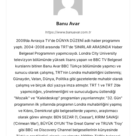
Banu Avar
https://www.banuavar.com.tr
2009’da Avrasya TV'de DÜNYA DÜZENİ adlı haber programını
yaptı. 2004-2008 arasında TRT'de ‘SINIRLAR ARASINDA’ Haber
Belgesel Programının yapımcısıydı. Londra City University
televizyon bölümünde yüksek lisans yapan ve BBC TV Belgesel
kurslarını bitiren Banu Avar BBC Türkçe bölümünde yapımcı ve
sunucu olarak çalışmış, TRT’nin Londra muhabirliğini üstlenmiş;
Günaydın, Vatan, Dünya, Politika gibi gazetelerde muhabir olarak
çalışmış ve birçok dizi yazıya imza atmıştır. TRT 1 ve TRT 2’de
yapımcılığını, yönetmenliğini ve sunuculuğunu üstlendiği
"Mozaik" ve "Kaleideskop" programları yayınlanmıştır. "32. Gün"
programının ilk yıllarında programın Londra muhabirliğini yapmış
ve Kıbrıs, Demirkırat gibi belgesellerde yapımcı, araştırmacı
olarak görev almıştır. BEN SEZAR (‘I, Ceasar’), KIRIM SAVAŞI
(‘Crimean War’), BÜYÜK OYUN ‘The Great Game’ ve TRUVA ‘Troy’
gibi BBC ve Discovery Channel belgesellerinin künyesinde