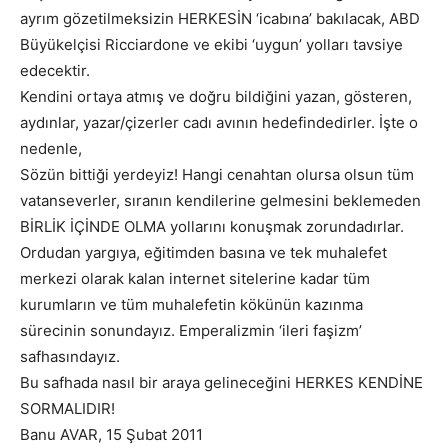
ayrım gözetilmeksizin HERKESİN ‘icabına’ bakılacak, ABD
Büyükelçisi Ricciardone ve ekibi ‘uygun’ yolları tavsiye
edecektir.
Kendini ortaya atmış ve doğru bildiğini yazan, gösteren,
aydınlar, yazar/çizerler cadı avının hedefindedirler. İşte o
nedenle,
Sözün bittiği yerdeyiz! Hangi cenahtan olursa olsun tüm
vatanseverler, sıranın kendilerine gelmesini beklemeden
BİRLİK İÇİNDE OLMA yollarını konuşmak zorundadırlar.
Ordudan yargıya, eğitimden basına ve tek muhalefet
merkezi olarak kalan internet sitelerine kadar tüm
kurumların ve tüm muhalefetin kökünün kazınma
sürecinin sonundayız. Emperalizmin ‘ileri faşizm’
safhasındayız.
Bu safhada nasıl bir araya gelineceğini HERKES KENDİNE
SORMALIDIR!
Banu AVAR, 15 Şubat 2011