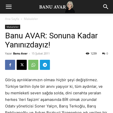
Ana Sayfa
Makaleler
Makaleler
Banu AVAR: Sonuna Kadar
Yanınızdayız!
Yazar
Banu Avar
-
15 Şubat 2011
1239
0
Görüş ayrılıklarımızın olması hiçbir şeyi değiştirmez.
Türkiye tarihin öyle bir anını yaşıyor ki, tüm aydınlar, ve
bu memleketi seven sağda solda, dini cenahta yeralan
herkes ‘ileri faşizm’ aşamasında BİR olmak zorunda!
Odatv yöneticisi Soner Yalçın, Barış Terkoğlu, Barış
Pehlivanoğlu ve Ayhan Bozkurt ‘Ergenekon adı verilen bir