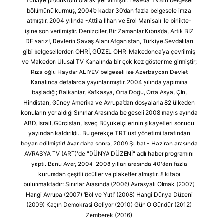
Türkiye prodüktörü olarak yer almıştır. 1999’da TV8’in belgesel
bölümünü kurmuş, 2004’e kadar 30’dan fazla belgesele imza
atmıştır. 2004 yılında -Attila İlhan ve Erol Manisalı ile birlikte-
işine son verilmiştir. Denizciler, Bir Zamanlar Kıbrıs’da, Artık BİZ
DE varız!, Devlerin Savaş Alanı Afganistan, Türkiye Sevdalıları
gibi belgesellerden OHRİ, GÜZEL OHRİ Makedonca’ya çevrilmiş
ve Makedon Ulusal TV Kanalında bir çok kez gösterime girmiştir;
Rıza oğlu Haydar ALİYEV belgeseli ise Azerbaycan Devlet
Kanalında defalarca yayınlanmıştır. 2004 yılında yapımına
başladığı; Balkanlar, Kafkasya, Orta Doğu, Orta Asya, Çin,
Hindistan, Güney Amerika ve Avrupa’dan dosyalarla 82 ülkeden
konuların yer aldığı Sınırlar Arasında belgeseli 2008 mayıs ayında
ABD, İsrail, Gürcistan, İsveç Büyükelçilerinin şikayetleri sonucu
yayından kaldırıldı.. Bu gerekçe TRT üst yönetimi tarafından
beyan edilmiştir! Avar daha sonra, 2009 Şubat - Haziran arasında
AVRASYA TV (ART)'de "DÜNYA DÜZENİ" adlı haber programını
yaptı. Banu Avar, 2004-2008 yılları arasında 40'dan fazla
kurumdan çeşitli ödüller ve plaketler almıştır. 8 kitabı
bulunmaktadır: Sınırlar Arasında (2006) Avrasyalı Olmak (2007)
Hangi Avrupa (2007) ‘Böl ve Yut!’ (2008) Hangi Dünya Düzeni
(2009) Kaçın Demokrasi Geliyor (2010) Gün O Gündür (2012)
Zemberek (2016)