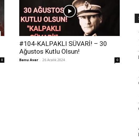
#104-KALPAKLI SÜVARİ! – 30
Ağustos Kutlu Olsun!
Banu Avar
-
26 Aralık 2024
0
0