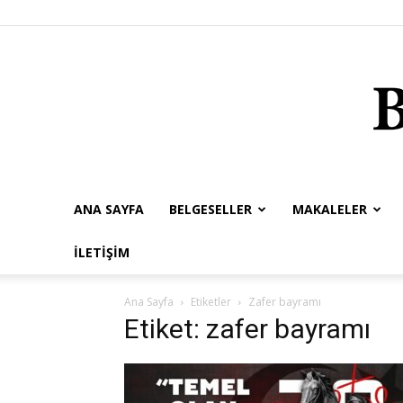
ANA SAYFA
BELGESELLER
MAKALELER
İLETIŞIM
Ana Sayfa
Etiketler
Zafer bayramı
Etiket: zafer bayramı