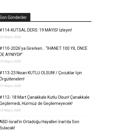
Son Gönderiler
#114-KUTSAL DERS: 19 MAYIS! İzleyin!
20 Mayıs 2026
#110-2026’ya Girerken… “İHANET 100 YIL ÖNCE
DE AYNIYDI!”
15 Mayıs 2026
#113-23 Nisan KUTLU OLSUN! / Çocuklar İçin
Örgütlenelim!
13 Mayıs 2026
#112- 18 Mart Çanakkale Kutlu Olsun! Çanakkale
Geçilemedi, Hürmüz de Geçilemeyecek!
13 Mayıs 2026
ABD-İsrail’in Ortadoğu Hayalleri İran’da Son
Bulacak!