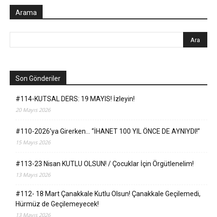
Arama
Son Gönderiler
#114-KUTSAL DERS: 19 MAYIS! İzleyin!
20 Mayıs 2026
#110-2026’ya Girerken… “İHANET 100 YIL ÖNCE DE AYNIYDI!”
15 Mayıs 2026
#113-23 Nisan KUTLU OLSUN! / Çocuklar İçin Örgütlenelim!
13 Mayıs 2026
#112- 18 Mart Çanakkale Kutlu Olsun! Çanakkale Geçilemedi,
Hürmüz de Geçilemeyecek!
13 Mayıs 2026