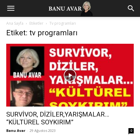
Ana Sayfa
Etiketler
Tv programları
Etiket: tv programları
SURVİVOR, DİZİLER,YARIŞMALAR…
“KÜLTÜREL SOYKIRIM”
Banu Avar
-
29 Ağustos 2023
0