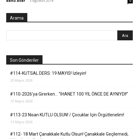
Banu Avar
-
5 Ağustos 2014
0
Arama
Son Gönderiler
#114-KUTSAL DERS: 19 MAYIS! İzleyin!
20 Mayıs 2026
#110-2026’ya Girerken… “İHANET 100 YIL ÖNCE DE AYNIYDI!”
15 Mayıs 2026
#113-23 Nisan KUTLU OLSUN! / Çocuklar İçin Örgütlenelim!
13 Mayıs 2026
#112- 18 Mart Çanakkale Kutlu Olsun! Çanakkale Geçilemedi,