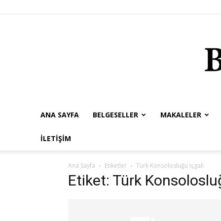
ANA SAYFA
BELGESELLER
MAKALELER
İLETIŞIM
Ana Sayfa
Etiketler
Türk Konsolosluğu işgali
Etiket: Türk Konsoloslu