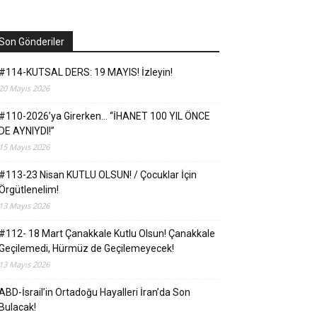
Son Gönderiler
#114-KUTSAL DERS: 19 MAYIS! İzleyin!
20 Mayıs 2026
#110-2026’ya Girerken… “İHANET 100 YIL ÖNCE
DE AYNIYDI!”
15 Mayıs 2026
#113-23 Nisan KUTLU OLSUN! / Çocuklar İçin
Örgütlenelim!
13 Mayıs 2026
#112- 18 Mart Çanakkale Kutlu Olsun! Çanakkale
Geçilemedi, Hürmüz de Geçilemeyecek!
13 Mayıs 2026
ABD-İsrail’in Ortadoğu Hayalleri İran’da Son
Bulacak!