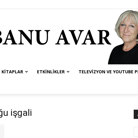
KITAPLAR
ETKINLIKLER
TELEVIZYON VE YOUTUBE 
Banu
ğu işgali
Avar