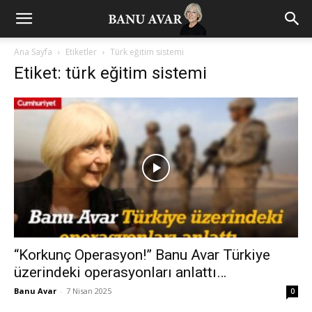
Ana Sayfa
Etiketler
Türk eğitim sistemi
Etiket: türk eğitim sistemi
“Korkunç Operasyon!” Banu Avar Türkiye
üzerindeki operasyonları anlattı…
Banu Avar
-
7 Nisan 2025
0