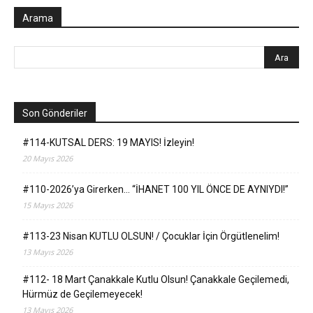
Arama
Son Gönderiler
#114-KUTSAL DERS: 19 MAYIS! İzleyin!
20 Mayıs 2026
#110-2026’ya Girerken… “İHANET 100 YIL ÖNCE DE AYNIYDI!”
15 Mayıs 2026
#113-23 Nisan KUTLU OLSUN! / Çocuklar İçin Örgütlenelim!
13 Mayıs 2026
#112- 18 Mart Çanakkale Kutlu Olsun! Çanakkale Geçilemedi,
Hürmüz de Geçilemeyecek!
13 Mayıs 2026