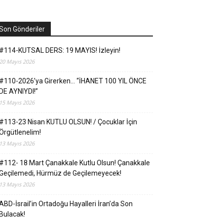
Son Gönderiler
#114-KUTSAL DERS: 19 MAYIS! İzleyin!
20 Mayıs 2026
#110-2026’ya Girerken… “İHANET 100 YIL ÖNCE
DE AYNIYDI!”
15 Mayıs 2026
#113-23 Nisan KUTLU OLSUN! / Çocuklar İçin
Örgütlenelim!
13 Mayıs 2026
#112- 18 Mart Çanakkale Kutlu Olsun! Çanakkale
Geçilemedi, Hürmüz de Geçilemeyecek!
13 Mayıs 2026
ABD-İsrail’in Ortadoğu Hayalleri İran’da Son
Bulacak!