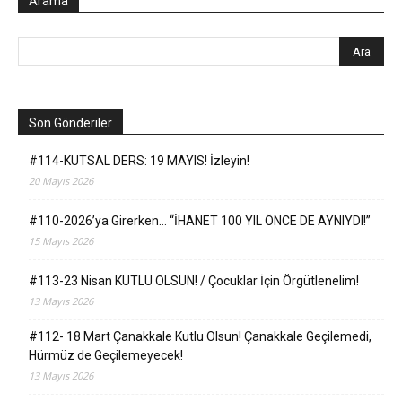
Arama
Son Gönderiler
#114-KUTSAL DERS: 19 MAYIS! İzleyin!
20 Mayıs 2026
#110-2026’ya Girerken… “İHANET 100 YIL ÖNCE DE AYNIYDI!”
15 Mayıs 2026
#113-23 Nisan KUTLU OLSUN! / Çocuklar İçin Örgütlenelim!
13 Mayıs 2026
#112- 18 Mart Çanakkale Kutlu Olsun! Çanakkale Geçilemedi,
Hürmüz de Geçilemeyecek!
13 Mayıs 2026