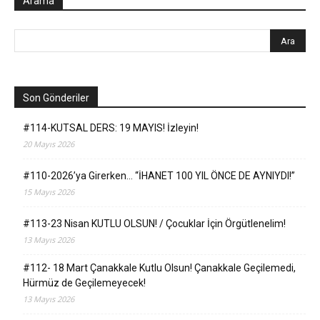
Arama
Son Gönderiler
#114-KUTSAL DERS: 19 MAYIS! İzleyin!
20 Mayıs 2026
#110-2026’ya Girerken… “İHANET 100 YIL ÖNCE DE AYNIYDI!”
15 Mayıs 2026
#113-23 Nisan KUTLU OLSUN! / Çocuklar İçin Örgütlenelim!
13 Mayıs 2026
#112- 18 Mart Çanakkale Kutlu Olsun! Çanakkale Geçilemedi,
Hürmüz de Geçilemeyecek!
13 Mayıs 2026