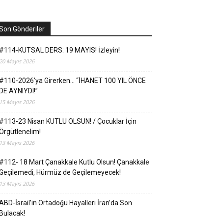
Son Gönderiler
#114-KUTSAL DERS: 19 MAYIS! İzleyin!
20 Mayıs 2026
#110-2026’ya Girerken… “İHANET 100 YIL ÖNCE
DE AYNIYDI!”
15 Mayıs 2026
#113-23 Nisan KUTLU OLSUN! / Çocuklar İçin
Örgütlenelim!
13 Mayıs 2026
#112- 18 Mart Çanakkale Kutlu Olsun! Çanakkale
Geçilemedi, Hürmüz de Geçilemeyecek!
13 Mayıs 2026
ABD-İsrail’in Ortadoğu Hayalleri İran’da Son
Bulacak!