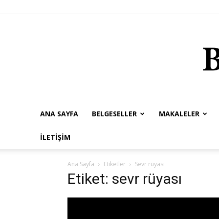
ANA SAYFA
BELGESELLER
MAKALELER
İLETIŞIM
Ana Sayfa
Etiketler
Sevr rüyası
Etiket: sevr rüyası