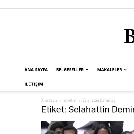
ANA SAYFA
BELGESELLER
MAKALELER
İLETIŞIM
Ana Sayfa
Etiketler
Selahattin Demirtaş
Etiket: Selahattin Demi