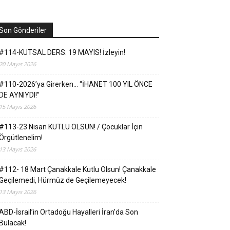
Son Gönderiler
#114-KUTSAL DERS: 19 MAYIS! İzleyin!
20 Mayıs 2026
#110-2026’ya Girerken… “İHANET 100 YIL ÖNCE
DE AYNIYDI!”
15 Mayıs 2026
#113-23 Nisan KUTLU OLSUN! / Çocuklar İçin
Örgütlenelim!
13 Mayıs 2026
#112- 18 Mart Çanakkale Kutlu Olsun! Çanakkale
Geçilemedi, Hürmüz de Geçilemeyecek!
13 Mayıs 2026
ABD-İsrail’in Ortadoğu Hayalleri İran’da Son
Bulacak!