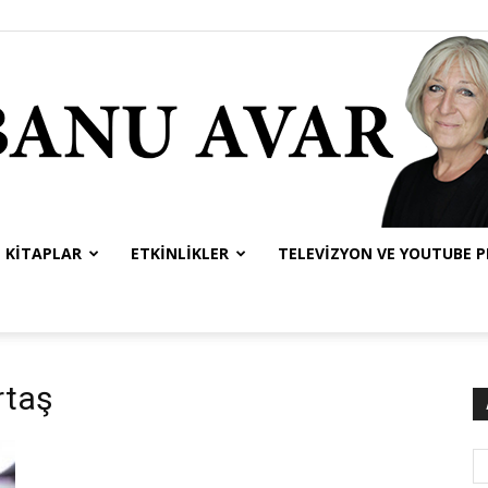
KITAPLAR
ETKINLIKLER
TELEVIZYON VE YOUTUBE 
Banu
rtaş
Avar