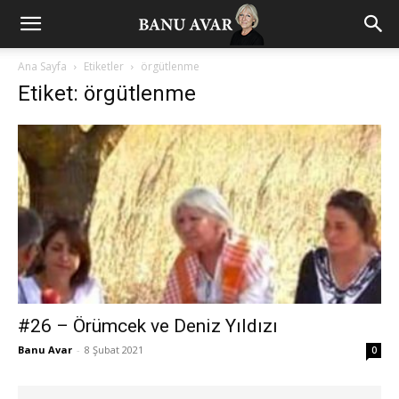
Ana Sayfa
Etiketler
örgütlenme
Etiket: örgütlenme
#26 – Örümcek ve Deniz Yıldızı
Banu Avar
-
8 Şubat 2021
0