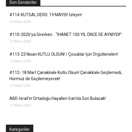
Son Gönderiler
#114-KUTSAL DERS: 19 MAYIS! İzleyin!
20 Mayıs 2026
#110-2026’ya Girerken… “İHANET 100 YIL ÖNCE DE AYNIYDI!”
15 Mayıs 2026
#113-23 Nisan KUTLU OLSUN! / Çocuklar İçin Örgütlenelim!
13 Mayıs 2026
#112- 18 Mart Çanakkale Kutlu Olsun! Çanakkale Geçilemedi,
Hürmüz de Geçilemeyecek!
13 Mayıs 2026
ABD-İsrail’in Ortadoğu Hayalleri İran’da Son Bulacak!
13 Mayıs 2026
Kategoriler