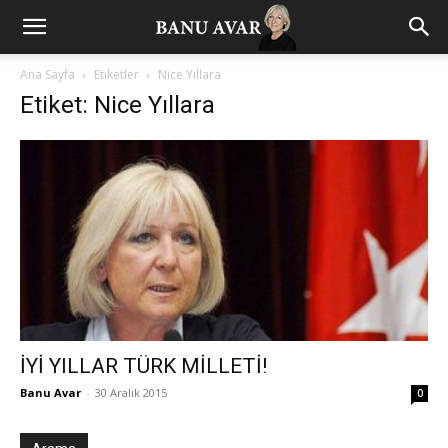
Ana Sayfa
Etiketler
Nice Yıllara
Etiket: Nice Yıllara
İYİ YILLAR TÜRK MİLLETİ!
Banu Avar
-
30 Aralık 2015
0