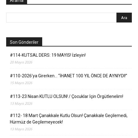
Arama
Son Gönderiler
#114-KUTSAL DERS: 19 MAYIS! İzleyin!
20 Mayıs 2026
#110-2026’ya Girerken… “İHANET 100 YIL ÖNCE DE AYNIYDI!”
15 Mayıs 2026
#113-23 Nisan KUTLU OLSUN! / Çocuklar İçin Örgütlenelim!
13 Mayıs 2026
#112- 18 Mart Çanakkale Kutlu Olsun! Çanakkale Geçilemedi,
Hürmüz de Geçilemeyecek!
13 Mayıs 2026