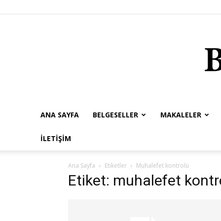
ANA SAYFA
BELGESELLER
MAKALELER
İLETIŞIM
Ana Sayfa
Etiketler
Muhalefet kontrolü
Etiket: muhalefet kontr