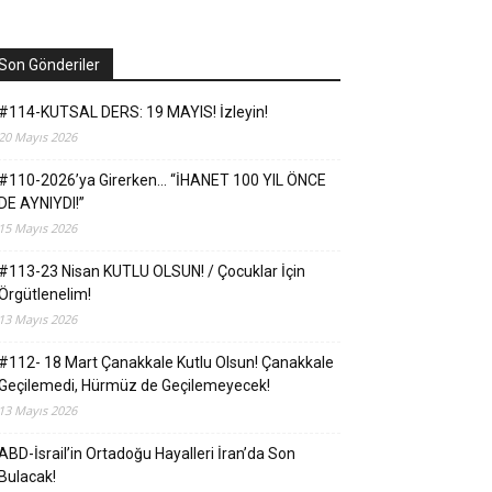
Son Gönderiler
#114-KUTSAL DERS: 19 MAYIS! İzleyin!
20 Mayıs 2026
#110-2026’ya Girerken… “İHANET 100 YIL ÖNCE
DE AYNIYDI!”
15 Mayıs 2026
#113-23 Nisan KUTLU OLSUN! / Çocuklar İçin
Örgütlenelim!
13 Mayıs 2026
#112- 18 Mart Çanakkale Kutlu Olsun! Çanakkale
Geçilemedi, Hürmüz de Geçilemeyecek!
13 Mayıs 2026
ABD-İsrail’in Ortadoğu Hayalleri İran’da Son
Bulacak!