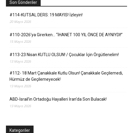
Son Gönderiler
#114-KUTSAL DERS: 19 MAYIS! İzleyin!
20 Mayıs 2026
#110-2026’ya Girerken… “İHANET 100 YIL ÖNCE DE AYNIYDI!”
15 Mayıs 2026
#113-23 Nisan KUTLU OLSUN! / Çocuklar İçin Örgütlenelim!
13 Mayıs 2026
#112- 18 Mart Çanakkale Kutlu Olsun! Çanakkale Geçilemedi,
Hürmüz de Geçilemeyecek!
13 Mayıs 2026
ABD-İsrail’in Ortadoğu Hayalleri İran’da Son Bulacak!
13 Mayıs 2026
Kategoriler