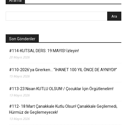
Arama
Son Gönderiler
#114-KUTSAL DERS: 19 MAYIS! İzleyin!
20 Mayıs 2026
#110-2026’ya Girerken… “İHANET 100 YIL ÖNCE DE AYNIYDI!”
15 Mayıs 2026
#113-23 Nisan KUTLU OLSUN! / Çocuklar İçin Örgütlenelim!
13 Mayıs 2026
#112- 18 Mart Çanakkale Kutlu Olsun! Çanakkale Geçilemedi,
Hürmüz de Geçilemeyecek!
13 Mayıs 2026