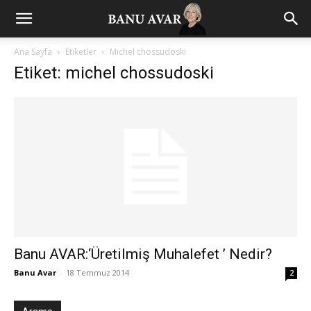
Ana Sayfa
Etiketler
Michel chossudoski
Etiket: michel chossudoski
Banu AVAR:‘Üretilmiş Muhalefet ’ Nedir?
Banu Avar
-
18 Temmuz 2014
2