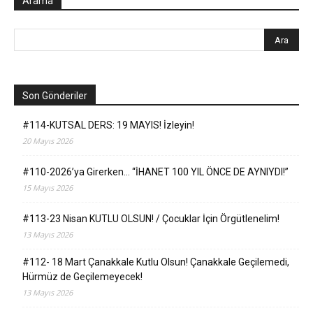
Arama
Son Gönderiler
#114-KUTSAL DERS: 19 MAYIS! İzleyin!
20 Mayıs 2026
#110-2026’ya Girerken… “İHANET 100 YIL ÖNCE DE AYNIYDI!”
15 Mayıs 2026
#113-23 Nisan KUTLU OLSUN! / Çocuklar İçin Örgütlenelim!
13 Mayıs 2026
#112- 18 Mart Çanakkale Kutlu Olsun! Çanakkale Geçilemedi,
Hürmüz de Geçilemeyecek!
13 Mayıs 2026