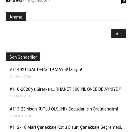
Banu Avar
-
5 Ağustos 2014
0
Arama
Son Gönderiler
#114-KUTSAL DERS: 19 MAYIS! İzleyin!
20 Mayıs 2026
#110-2026’ya Girerken… “İHANET 100 YIL ÖNCE DE AYNIYDI!”
15 Mayıs 2026
#113-23 Nisan KUTLU OLSUN! / Çocuklar İçin Örgütlenelim!
13 Mayıs 2026
#112- 18 Mart Çanakkale Kutlu Olsun! Çanakkale Geçilemedi,