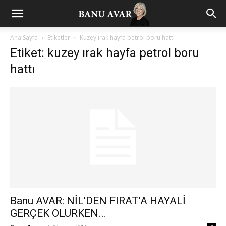
Ana Sayfa
Etiketler
Kuzey ırak hayfa petrol boru hattı
Etiket: kuzey ırak hayfa petrol boru
hattı
Banu AVAR: NİL’DEN FIRAT’A HAYALİ
GERÇEK OLURKEN…