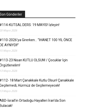
Son Gönderiler
#114-KUTSAL DERS: 19 MAYIS! İzleyin!
20 Mayıs 2026
#110-2026’ya Girerken… “İHANET 100 YIL ÖNCE
DE AYNIYDI!”
15 Mayıs 2026
#113-23 Nisan KUTLU OLSUN! / Çocuklar İçin
Örgütlenelim!
13 Mayıs 2026
#112- 18 Mart Çanakkale Kutlu Olsun! Çanakkale
Geçilemedi, Hürmüz de Geçilemeyecek!
13 Mayıs 2026
ABD-İsrail’in Ortadoğu Hayalleri İran’da Son
Bulacak!