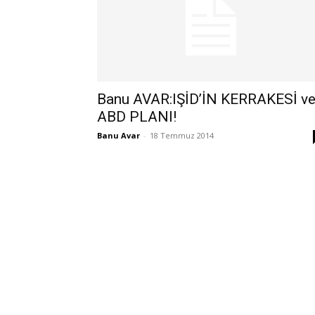
Banu AVAR:IŞİD’İN KERRAKESİ v
ABD PLANI!
Banu Avar
-
18 Temmuz 2014