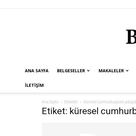
ANA SAYFA
BELGESELLER
MAKALELER
İLETIŞIM
Ana Sayfa
Etiketler
Küresel cumhurbaşkanı adayla
Etiket: küresel cumhur