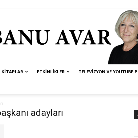
KITAPLAR
ETKINLIKLER
TELEVIZYON VE YOUTUBE 
Banu
rı
başkanı adayları
Avar