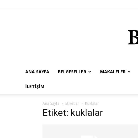
ANA SAYFA
BELGESELLER
MAKALELER
İLETIŞIM
Ana Sayfa
Etiketler
Kuklalar
Etiket: kuklalar