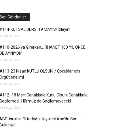
Son Gönderiler
#114-KUTSAL DERS: 19 MAYIS! İzleyin!
20 Mayıs 2026
#110-2026’ya Girerken… “İHANET 100 YIL ÖNCE
DE AYNIYDI!”
15 Mayıs 2026
#113-23 Nisan KUTLU OLSUN! / Çocuklar İçin
Örgütlenelim!
13 Mayıs 2026
#112- 18 Mart Çanakkale Kutlu Olsun! Çanakkale
Geçilemedi, Hürmüz de Geçilemeyecek!
13 Mayıs 2026
ABD-İsrail’in Ortadoğu Hayalleri İran’da Son
Bulacak!