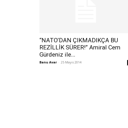
“NATO’DAN ÇIKMADIKÇA BU
REZİLLİK SÜRER!” Amiral Cem
Gürdeniz ile...
Banu Avar
-
25 Mayıs 2014