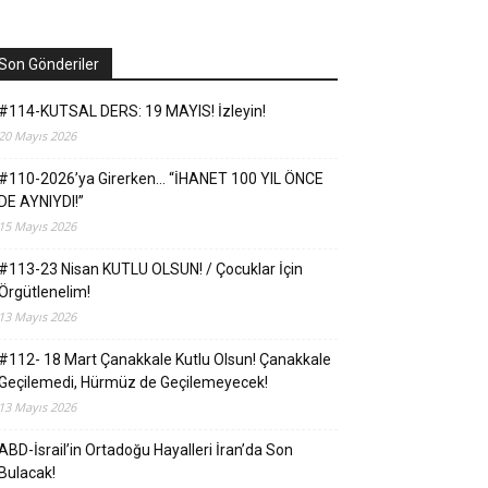
Son Gönderiler
#114-KUTSAL DERS: 19 MAYIS! İzleyin!
20 Mayıs 2026
#110-2026’ya Girerken… “İHANET 100 YIL ÖNCE
DE AYNIYDI!”
15 Mayıs 2026
#113-23 Nisan KUTLU OLSUN! / Çocuklar İçin
Örgütlenelim!
13 Mayıs 2026
#112- 18 Mart Çanakkale Kutlu Olsun! Çanakkale
Geçilemedi, Hürmüz de Geçilemeyecek!
13 Mayıs 2026
ABD-İsrail’in Ortadoğu Hayalleri İran’da Son
Bulacak!