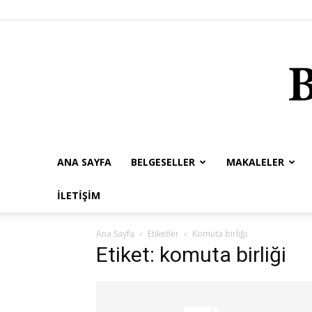
ANA SAYFA
BELGESELLER
MAKALELER
İLETIŞIM
Ana Sayfa
Etiketler
Komuta birliği
Etiket: komuta birliği