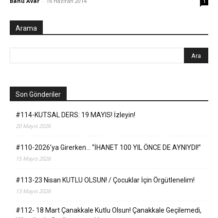
Banu Avar
-
16 Haziran 2014
1
Arama
Son Gönderiler
#114-KUTSAL DERS: 19 MAYIS! İzleyin!
20 Mayıs 2026
#110-2026’ya Girerken… “İHANET 100 YIL ÖNCE DE AYNIYDI!”
15 Mayıs 2026
#113-23 Nisan KUTLU OLSUN! / Çocuklar İçin Örgütlenelim!
13 Mayıs 2026
#112- 18 Mart Çanakkale Kutlu Olsun! Çanakkale Geçilemedi,