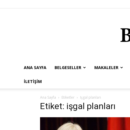
ANA SAYFA
BELGESELLER
MAKALELER
İLETIŞIM
Ana Sayfa
Etiketler
Işgal planları
Etiket: işgal planları