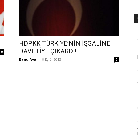
HDPKK TÜRKİYE’NİN İŞGALİNE
DAVETİYE ÇIKARDI!
0
Banu Avar
-
8 Eylül 2015
0