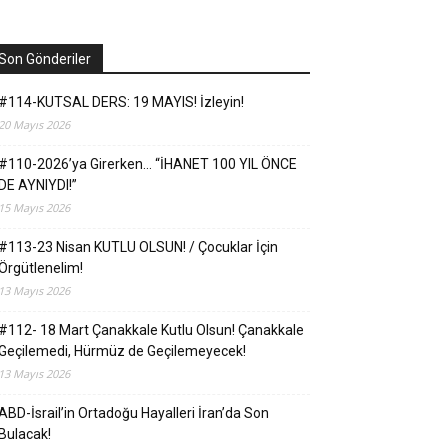
Son Gönderiler
#114-KUTSAL DERS: 19 MAYIS! İzleyin!
20 Mayıs 2026
#110-2026’ya Girerken… “İHANET 100 YIL ÖNCE
DE AYNIYDI!”
15 Mayıs 2026
#113-23 Nisan KUTLU OLSUN! / Çocuklar İçin
Örgütlenelim!
13 Mayıs 2026
#112- 18 Mart Çanakkale Kutlu Olsun! Çanakkale
Geçilemedi, Hürmüz de Geçilemeyecek!
13 Mayıs 2026
ABD-İsrail’in Ortadoğu Hayalleri İran’da Son
Bulacak!