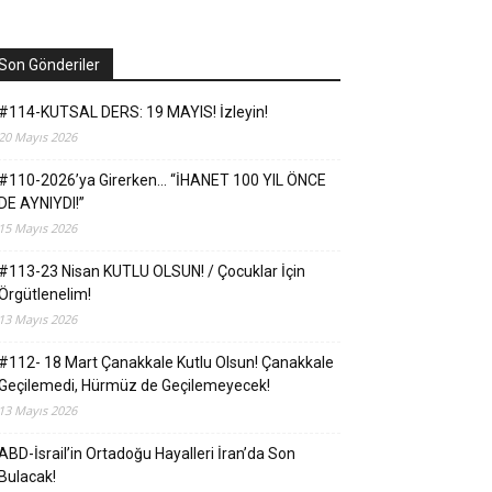
Son Gönderiler
#114-KUTSAL DERS: 19 MAYIS! İzleyin!
20 Mayıs 2026
#110-2026’ya Girerken… “İHANET 100 YIL ÖNCE
DE AYNIYDI!”
15 Mayıs 2026
#113-23 Nisan KUTLU OLSUN! / Çocuklar İçin
Örgütlenelim!
13 Mayıs 2026
#112- 18 Mart Çanakkale Kutlu Olsun! Çanakkale
Geçilemedi, Hürmüz de Geçilemeyecek!
13 Mayıs 2026
ABD-İsrail’in Ortadoğu Hayalleri İran’da Son
Bulacak!