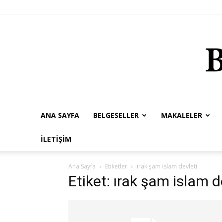
ANA SAYFA
BELGESELLER
MAKALELER
İLETIŞIM
Ana Sayfa
Etiketler
ırak şam islam devleti
Etiket: ırak şam islam d