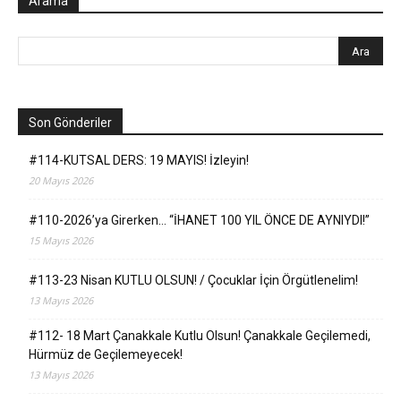
Arama
Son Gönderiler
#114-KUTSAL DERS: 19 MAYIS! İzleyin!
20 Mayıs 2026
#110-2026’ya Girerken… “İHANET 100 YIL ÖNCE DE AYNIYDI!”
15 Mayıs 2026
#113-23 Nisan KUTLU OLSUN! / Çocuklar İçin Örgütlenelim!
13 Mayıs 2026
#112- 18 Mart Çanakkale Kutlu Olsun! Çanakkale Geçilemedi,
Hürmüz de Geçilemeyecek!
13 Mayıs 2026