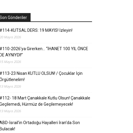
Son Gönderiler
#114-KUTSAL DERS: 19 MAYIS! İzleyin!
20 Mayıs 2026
#110-2026’ya Girerken… “İHANET 100 YIL ÖNCE
DE AYNIYDI!”
15 Mayıs 2026
#113-23 Nisan KUTLU OLSUN! / Çocuklar İçin
Örgütlenelim!
13 Mayıs 2026
#112- 18 Mart Çanakkale Kutlu Olsun! Çanakkale
Geçilemedi, Hürmüz de Geçilemeyecek!
13 Mayıs 2026
ABD-İsrail’in Ortadoğu Hayalleri İran’da Son
Bulacak!