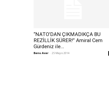
“NATO’DAN ÇIKMADIKÇA BU
REZİLLİK SÜRER!” Amiral Cem
Gürdeniz ile...
Banu Avar
-
25 Mayıs 2014