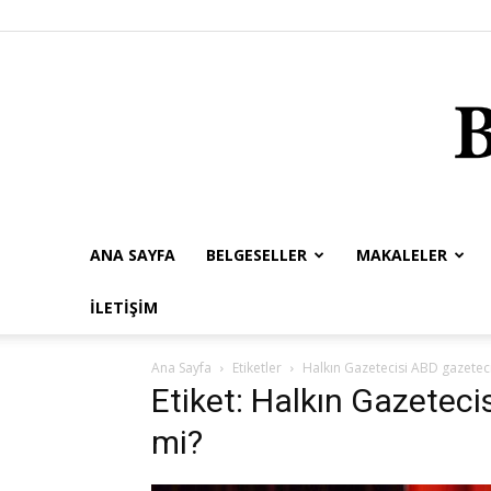
ANA SAYFA
BELGESELLER
MAKALELER
İLETIŞIM
Ana Sayfa
Etiketler
Halkın Gazetecisi ABD gazetecil
Etiket: Halkın Gazetecis
mi?