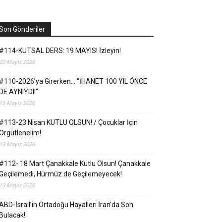
Son Gönderiler
#114-KUTSAL DERS: 19 MAYIS! İzleyin!
20 Mayıs 2026
#110-2026’ya Girerken… “İHANET 100 YIL ÖNCE
DE AYNIYDI!”
15 Mayıs 2026
#113-23 Nisan KUTLU OLSUN! / Çocuklar İçin
Örgütlenelim!
13 Mayıs 2026
#112- 18 Mart Çanakkale Kutlu Olsun! Çanakkale
Geçilemedi, Hürmüz de Geçilemeyecek!
13 Mayıs 2026
ABD-İsrail’in Ortadoğu Hayalleri İran’da Son
Bulacak!