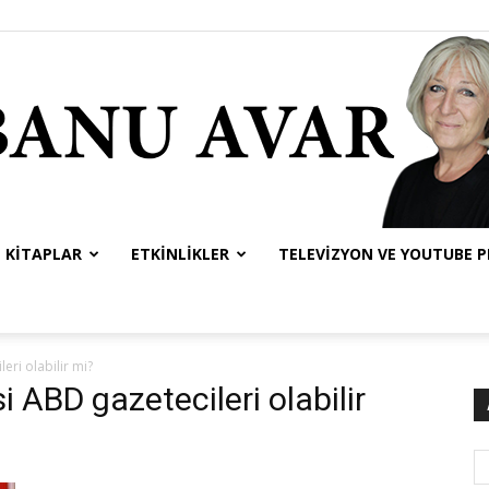
KITAPLAR
ETKINLIKLER
TELEVIZYON VE YOUTUBE 
Banu
eri olabilir mi?
i ABD gazetecileri olabilir
Avar