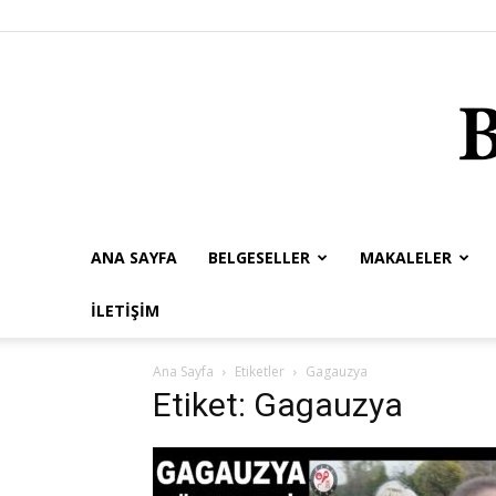
ANA SAYFA
BELGESELLER
MAKALELER
İLETIŞIM
Ana Sayfa
Etiketler
Gagauzya
Etiket: Gagauzya