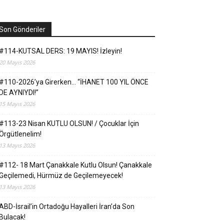
Son Gönderiler
#114-KUTSAL DERS: 19 MAYIS! İzleyin!
20 Mayıs 2026
#110-2026’ya Girerken… “İHANET 100 YIL ÖNCE
DE AYNIYDI!”
15 Mayıs 2026
#113-23 Nisan KUTLU OLSUN! / Çocuklar İçin
Örgütlenelim!
13 Mayıs 2026
#112- 18 Mart Çanakkale Kutlu Olsun! Çanakkale
Geçilemedi, Hürmüz de Geçilemeyecek!
13 Mayıs 2026
ABD-İsrail’in Ortadoğu Hayalleri İran’da Son
Bulacak!