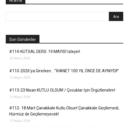
Arama
Son Gönderiler
#114-KUTSAL DERS: 19 MAYIS! İzleyin!
20 Mayıs 2026
#110-2026’ya Girerken… “İHANET 100 YIL ÖNCE DE AYNIYDI!”
15 Mayıs 2026
#113-23 Nisan KUTLU OLSUN! / Çocuklar İçin Örgütlenelim!
13 Mayıs 2026
#112- 18 Mart Çanakkale Kutlu Olsun! Çanakkale Geçilemedi,
Hürmüz de Geçilemeyecek!
13 Mayıs 2026