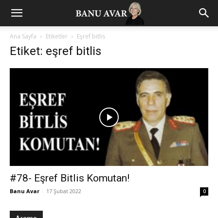
Ana Sayfa
Etiketler
Eşref bitlis
Etiket: eşref bitlis
#78- Eşref Bitlis Komutan!
Banu Avar
-
17 Şubat 2022
0