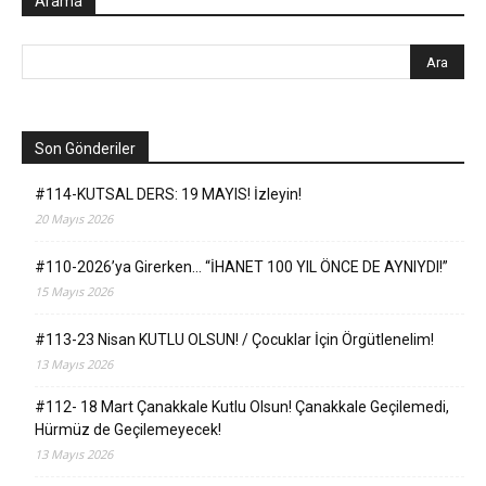
Arama
Son Gönderiler
#114-KUTSAL DERS: 19 MAYIS! İzleyin!
20 Mayıs 2026
#110-2026’ya Girerken… “İHANET 100 YIL ÖNCE DE AYNIYDI!”
15 Mayıs 2026
#113-23 Nisan KUTLU OLSUN! / Çocuklar İçin Örgütlenelim!
13 Mayıs 2026
#112- 18 Mart Çanakkale Kutlu Olsun! Çanakkale Geçilemedi,
Hürmüz de Geçilemeyecek!
13 Mayıs 2026