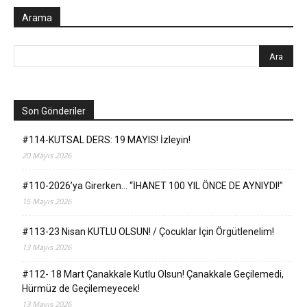
Arama
Son Gönderiler
#114-KUTSAL DERS: 19 MAYIS! İzleyin!
20 Mayıs 2026
#110-2026’ya Girerken… “İHANET 100 YIL ÖNCE DE AYNIYDI!”
15 Mayıs 2026
#113-23 Nisan KUTLU OLSUN! / Çocuklar İçin Örgütlenelim!
13 Mayıs 2026
#112- 18 Mart Çanakkale Kutlu Olsun! Çanakkale Geçilemedi,
Hürmüz de Geçilemeyecek!
13 Mayıs 2026