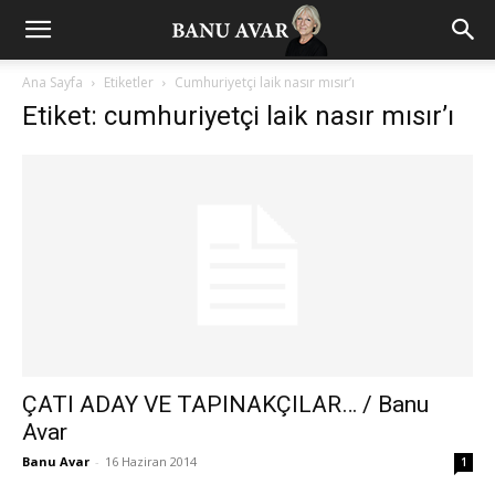
Ana Sayfa
Etiketler
Cumhuriyetçi laik nasır mısır’ı
Etiket: cumhuriyetçi laik nasır mısır’ı
ÇATI ADAY VE TAPINAKÇILAR… / Banu
Avar
Banu Avar
-
16 Haziran 2014
1