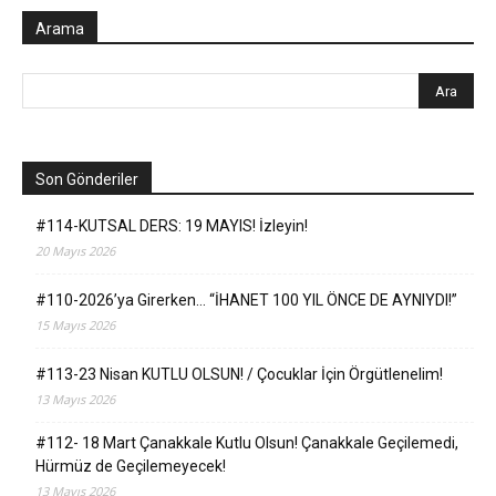
Arama
Son Gönderiler
#114-KUTSAL DERS: 19 MAYIS! İzleyin!
20 Mayıs 2026
#110-2026’ya Girerken… “İHANET 100 YIL ÖNCE DE AYNIYDI!”
15 Mayıs 2026
#113-23 Nisan KUTLU OLSUN! / Çocuklar İçin Örgütlenelim!
13 Mayıs 2026
#112- 18 Mart Çanakkale Kutlu Olsun! Çanakkale Geçilemedi,
Hürmüz de Geçilemeyecek!
13 Mayıs 2026