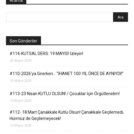
Arama
Son Gönderiler
#114-KUTSAL DERS: 19 MAYIS! İzleyin!
20 Mayıs 2026
#110-2026’ya Girerken… “İHANET 100 YIL ÖNCE DE AYNIYDI!”
15 Mayıs 2026
#113-23 Nisan KUTLU OLSUN! / Çocuklar İçin Örgütlenelim!
13 Mayıs 2026
#112- 18 Mart Çanakkale Kutlu Olsun! Çanakkale Geçilemedi,
Hürmüz de Geçilemeyecek!
13 Mayıs 2026