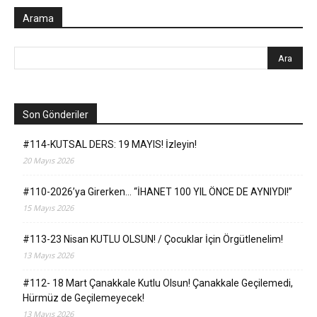
Arama
Son Gönderiler
#114-KUTSAL DERS: 19 MAYIS! İzleyin!
20 Mayıs 2026
#110-2026’ya Girerken… “İHANET 100 YIL ÖNCE DE AYNIYDI!”
15 Mayıs 2026
#113-23 Nisan KUTLU OLSUN! / Çocuklar İçin Örgütlenelim!
13 Mayıs 2026
#112- 18 Mart Çanakkale Kutlu Olsun! Çanakkale Geçilemedi,
Hürmüz de Geçilemeyecek!
13 Mayıs 2026