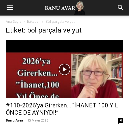
Ana Sayfa
Etiketler
Böl parçala ve yut
Etiket: böl parçala ve yut
#110-2026’ya Girerken… “İHANET 100 YIL
ÖNCE DE AYNIYDI!”
Banu Avar
-
15 Mayıs 2026
0