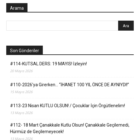
Arama
Son Gönderiler
#114-KUTSAL DERS: 19 MAYIS! İzleyin!
20 Mayıs 2026
#110-2026’ya Girerken… “İHANET 100 YIL ÖNCE DE AYNIYDI!”
15 Mayıs 2026
#113-23 Nisan KUTLU OLSUN! / Çocuklar İçin Örgütlenelim!
13 Mayıs 2026
#112- 18 Mart Çanakkale Kutlu Olsun! Çanakkale Geçilemedi,
Hürmüz de Geçilemeyecek!
13 Mayıs 2026