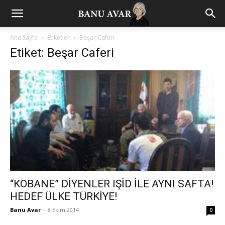
Ana Sayfa
Etiketler
Beşar Caferi
Etiket: Beşar Caferi
“KOBANE” DİYENLER IŞİD İLE AYNI SAFTA!
HEDEF ÜLKE TÜRKİYE!
Banu Avar
-
8 Ekim 2014
0