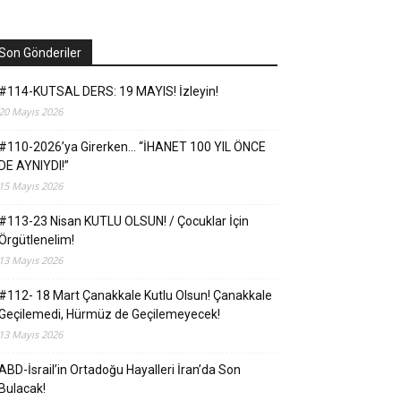
Son Gönderiler
#114-KUTSAL DERS: 19 MAYIS! İzleyin!
20 Mayıs 2026
#110-2026’ya Girerken… “İHANET 100 YIL ÖNCE
DE AYNIYDI!”
15 Mayıs 2026
#113-23 Nisan KUTLU OLSUN! / Çocuklar İçin
Örgütlenelim!
13 Mayıs 2026
#112- 18 Mart Çanakkale Kutlu Olsun! Çanakkale
Geçilemedi, Hürmüz de Geçilemeyecek!
13 Mayıs 2026
ABD-İsrail’in Ortadoğu Hayalleri İran’da Son
Bulacak!