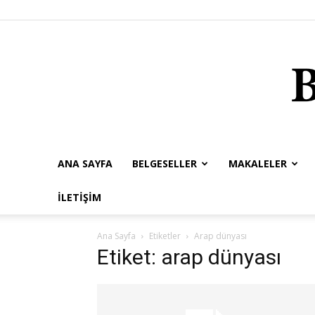
ANA SAYFA
BELGESELLER
MAKALELER
İLETIŞIM
Ana Sayfa
Etiketler
Arap dünyası
Etiket: arap dünyası