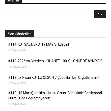
Arama
Son Gönderiler
#114-KUTSAL DERS: 19 MAYIS! İzleyin!
20 Mayıs 2026
#110-2026’ya Girerken… “İHANET 100 YIL ÖNCE DE AYNIYDI!”
15 Mayıs 2026
#113-23 Nisan KUTLU OLSUN! / Çocuklar İçin Örgütlenelim!
13 Mayıs 2026
#112- 18 Mart Çanakkale Kutlu Olsun! Çanakkale Geçilemedi,
Hürmüz de Geçilemeyecek!
13 Mayıs 2026