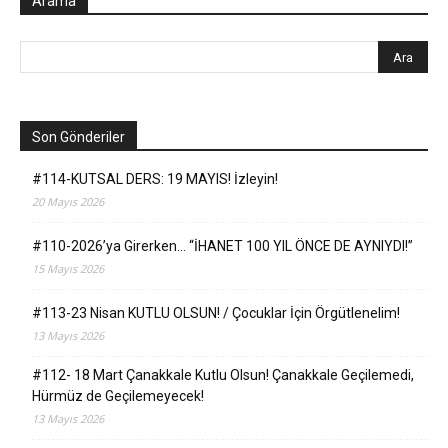
Arama
Son Gönderiler
#114-KUTSAL DERS: 19 MAYIS! İzleyin!
20 Mayıs 2026
#110-2026’ya Girerken… “İHANET 100 YIL ÖNCE DE AYNIYDI!”
15 Mayıs 2026
#113-23 Nisan KUTLU OLSUN! / Çocuklar İçin Örgütlenelim!
13 Mayıs 2026
#112- 18 Mart Çanakkale Kutlu Olsun! Çanakkale Geçilemedi,
Hürmüz de Geçilemeyecek!
13 Mayıs 2026