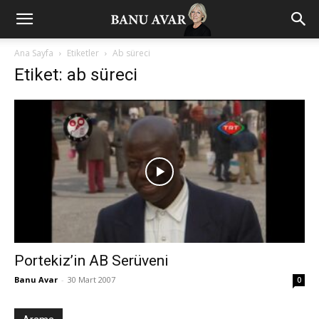
Ana Sayfa
Etiketler
Ab süreci
Etiket: ab süreci
Portekiz’in AB Serüveni
Banu Avar
-
30 Mart 2007
0