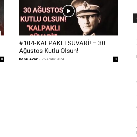
#104-KALPAKLI SÜVARİ! – 30
Ağustos Kutlu Olsun!
Banu Avar
-
26 Aralık 2024
0
0