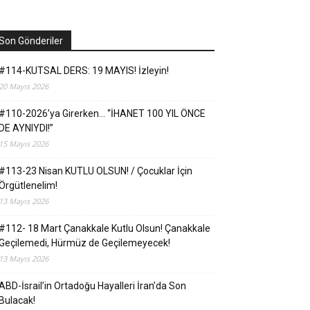
Son Gönderiler
#114-KUTSAL DERS: 19 MAYIS! İzleyin!
20 Mayıs 2026
#110-2026’ya Girerken… “İHANET 100 YIL ÖNCE
DE AYNIYDI!”
15 Mayıs 2026
#113-23 Nisan KUTLU OLSUN! / Çocuklar İçin
Örgütlenelim!
13 Mayıs 2026
#112- 18 Mart Çanakkale Kutlu Olsun! Çanakkale
Geçilemedi, Hürmüz de Geçilemeyecek!
13 Mayıs 2026
ABD-İsrail’in Ortadoğu Hayalleri İran’da Son
Bulacak!